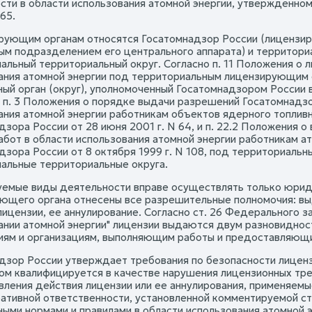
сти в области использования атомной энергии, утвержденно
865.
рующим органам относятся Госатомнадзор России (лицензи
ым подразделением его центрального аппарата) и территори
альный территориальный округ. Согласно п. 11 Положения о 
ания атомной энергии под территориальным лицензирующим 
ный орган (округ), уполномоченный Госатомнадзором России 
 п. 3 Положения о порядке выдачи разрешений Госатомнадзо
ания атомной энергии работникам объектов ядерного топлив
дзора России от 28 июня 2001 г. N 64, и п. 22.2 Положения 
абот в области использования атомной энергии работникам 
дзора России от 8 октября 1999 г. N 108, под территориаль
альные территориальные округа.
емые виды деятельности вправе осуществлять только юриди
ющего органа отнесены все разрешительные полномочия: вы
ицензии, ее аннулирование. Согласно ст. 26 Федерального за
ании атомной энергии" лицензии выдаются двум разновидно
иям и организациям, выполняющим работы и предоставляющим
дзор России утверждает требования по безопасности лиценз
ом квалифицируется в качестве нарушения лицензионных треб
вления действия лицензии или ее аннулирования, применяемы
ативной ответственности, установленной комментируемой с
ыми нормами и правилами в области использования атомной