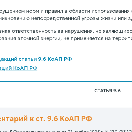
арушением норм и правил в области использования
никновению непосредственной угрозы жизни или 
вная ответственность за нарушения, не являющиес
ования атомной энергии, не применяется на террит
акций статьи 9.6 КоАП РФ
кций КоАП РФ
СТАТЬЯ 9.6
нтарий к ст. 9.6 КоАП РФ
о ст. 3 Федерального закона от 21 ноября 1995 г. N 170-ФЗ "