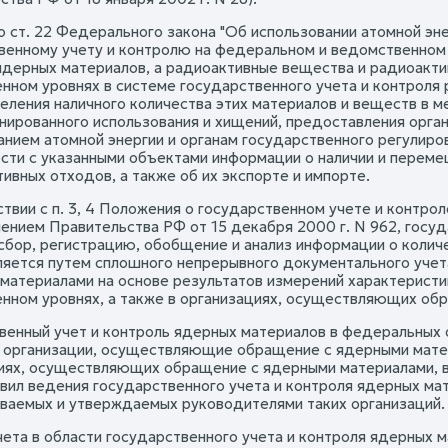
но ст. 22 Федерального закона "Об использовании атомной э
венному учету и контролю на федеральном и ведомственном 
ядерных материалов, а радиоактивные вещества и радиоакти
нном уровнях в системе государственного учета и контроля
еления наличного количества этих материалов и веществ в м
нированного использования и хищений, предоставления орган
анием атомной энергии и органам государственного регулиро
сти с указанными объектами информации о наличии и перем
ивных отходов, а также об их экспорте и импорте.
ствии с п. 3, 4 Положения о государственном учете и контр
ением Правительства РФ от 15 декабря 2000 г. N 962, госу
сбор, регистрацию, обобщение и анализ информации о колич
яется путем сплошного непрерывного документального учета
материалами на основе результатов измерений характеристи
нном уровнях, а также в организациях, осуществляющих об
венный учет и контроль ядерных материалов в федеральных о
 организации, осуществляющие обращение с ядерными матери
иях, осуществляющих обращение с ядерными материалами, в
авил ведения государственного учета и контроля ядерных мат
ваемых и утверждаемых руководителями таких организаций.
ета в области государственного учета и контроля ядерных 