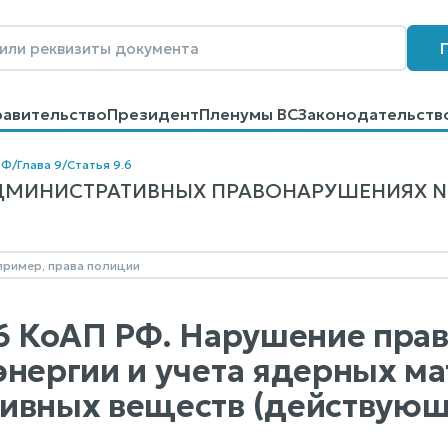
равительство
Президент
Пленумы ВС
Законодательств
говоров
Контакты
Помощь
Поиск
РФ
/
Глава 9
/
Статья 9.6
МИНИСТРАТИВНЫХ ПРАВОНАРУШЕНИЯХ N 195
.6 КоАП РФ. Нарушение пра
энергии и учета ядерных ма
ивных веществ (действующ