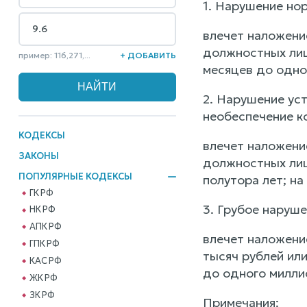
1. Нарушение нор
влечет наложени
должностных лиц
пример: 116,271,...
+ ДОБАВИТЬ
месяцев до одног
2. Нарушение ус
необеспечение ко
КОДЕКСЫ
влечет наложени
ЗАКОНЫ
должностных лиц
ПОПУЛЯРНЫЕ КОДЕКСЫ
полутора лет; на
ГК РФ
3. Грубое наруше
НК РФ
АПК РФ
влечет наложени
ГПК РФ
тысяч рублей или
КАС РФ
до одного милли
ЖК РФ
ЗК РФ
Примечания: