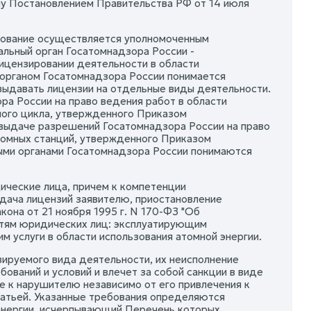
му Постановлением Правительства РФ от 14 июля
рование осуществляется уполномоченным
альный орган Госатомнадзора России -
лицензировании деятельности в области
органом Госатомнадзора России понимается
выдавать лицензии на отдельные виды деятельности.
ра России на право ведения работ в области
ного цикла, утвержденного Приказом
о выдаче разрешений Госатомнадзора России на право
атомных станций, утвержденного Приказом
ными органами Госатомнадзора России понимаются
ческие лица, причем к компетенции
дача лицензий заявителю, приостановление
кона от 21 ноября 1995 г. N 170-ФЗ "Об
стям юридических лиц: эксплуатирующим
 услуги в области использования атомной энергии.
ируемого вида деятельности, их неисполнение
ований и условий и влечет за собой санкции в виде
е к нарушителю независимо от его привлечения к
татьей. Указанные требования определяются
 энергии, исчерпывающий Перечень которых