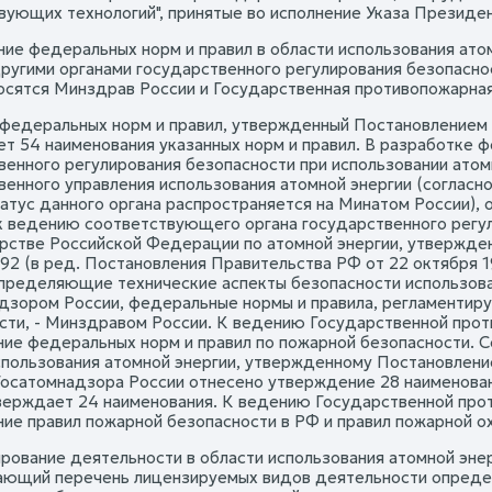
вующих технологий", принятые во исполнение Указа Президент
ие федеральных норм и правил в области использования ат
другими органами государственного регулирования безопаснос
осятся Минздрав России и Государственная противопожарна
федеральных норм и правил, утвержденный Постановлением Пр
ет 54 наименования указанных норм и правил. В разработке 
венного регулирования безопасности при использовании атомн
венного управления использования атомной энергии (согласн
статус данного органа распространяется на Минатом России)
к ведению соответствующего органа государственного регули
рстве Российской Федерации по атомной энергии, утвержде
392 (в ред. Постановления Правительства РФ от 22 октября 1
определяющие технические аспекты безопасности использов
дзором России, федеральные нормы и правила, регламентир
сти, - Минздравом России. К ведению Государственной про
ие федеральных норм и правил по пожарной безопасности. С
спользования атомной энергии, утвержденному Постановлением
осатомнадзора России отнесено утверждение 28 наименован
верждает 24 наименования. К ведению Государственной пр
ие правил пожарной безопасности в РФ и правил пожарной о
ирование деятельности в области использования атомной эне
ющий перечень лицензируемых видов деятельности опреде