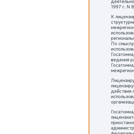
деятельно
1997 г. N 
К лицензи
структурн
межрегион
использов
региональ
По смыслу
использов
Госатомна
ведения р
Госатомна
межрегион
Лицензиру
лицензиру
действия л
использов
организац
Госатомна
лицензиат
приостано
администр
федеральн