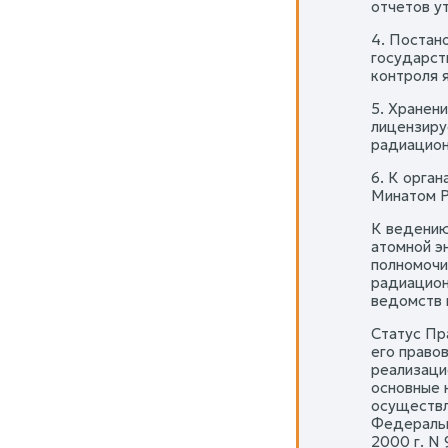
отчетов у
4. Постан
государст
контроля 
5. Хранен
лицензиру
радиацион
6. К орга
Минатом Р
К ведению
атомной э
полномочи
радиацион
ведомств 
Статус Пр
его право
реализаци
основные 
осуществл
Федеральн
2000 г. N