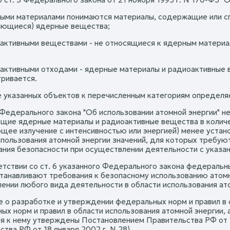
ыми материалами понимаются материалы, содержащие или с
ющиеся) ядерные вещества;
активными веществами - не относящиеся к ядерным матери
;
активными отходами - ядерные материалы и радиоактивные 
ривается.
 указанных объектов к перечисленным категориям определя
Федерального закона "Об использовании атомной энергии" н
щие ядерные материалы и радиоактивные вещества в количес
щее излучение с интенсивностью или энергией) менее устан
спользования атомной энергии значений, для которых требую
ания безопасности при осуществлении деятельности с указа
ветствии со ст. 6 указанного Федерального закона федеральн
станавливают требования к безопасному использованию атомн
ении любого вида деятельности в области использования ато
 о разработке и утверждении федеральных норм и правил в 
ых норм и правил в области использования атомной энергии, 
я к нему утверждены Постановлением Правительства РФ от 1 
тва РФ от 18 января 2002 г. N 28).