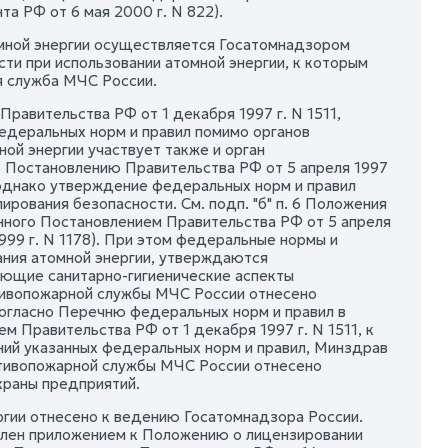
а РФ от 6 мая 2000 г. N 822).
омной энергии осуществляется Госатомнадзором
ти при использовании атомной энергии, к которым
я служба МЧС России.
авительства РФ от 1 декабря 1997 г. N 1511,
федеральных норм и правил помимо органов
ой энергии участвует также и орган
о Постановлению Правительства РФ от 5 апреля 1997
, однако утверждение федеральных норм и правил
рования безопасности. См. подп. "б" п. 6 Положения
нного Постановлением Правительства РФ от 5 апреля
999 г. N 1178). При этом федеральные нормы и
ания атомной энергии, утверждаются
ующие санитарно-гигиенические аспекты
тивопожарной службы МЧС России отнесено
огласно Перечню федеральных норм и правил в
 Правительства РФ от 1 декабря 1997 г. N 1511, к
ий указанных федеральных норм и правил, Минздрав
отивопожарной службы МЧС России отнесено
храны предприятий.
ргии отнесено к ведению Госатомнадзора России.
лен приложением к Положению о лицензировании