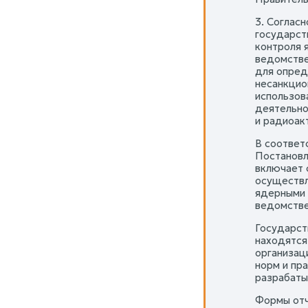
3. Соглас
государст
контроля 
ведомстве
для опред
несанкцио
использов
деятельно
и радиоакт
В соответ
Постановл
включает 
осуществл
ядерными 
ведомстве
Государст
находятся
организац
норм и пр
разрабаты
Формы отч