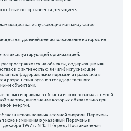
пособные воспроизвести делящиеся
алам вещества, испускающие ионизирующее
вещества, дальнейшее использование которых не
ется эксплуатирующей организацией.
е распространяется на объекты, содержащие или
твах и с активностью (и (или) испускающие
овленных федеральными нормами и правилами в
тся разрешения органов государственного
нными объектами.
ые нормы и правила в области использования атомной
ой энергии, выполнение которых обязательно при
мной энергии.
области использования атомной энергии, Перечень
а также изменения в указанный Перечень и
декабря 1997 г. N 1511 (в ред. Постановления