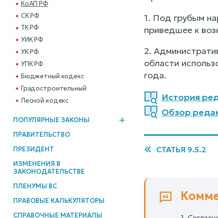
КоАП РФ
СК РФ
1. Под грубым н
ТК РФ
приведшее к воз
УИК РФ
2. Администрати
УК РФ
области использ
УПК РФ
года.
Бюджетный кодекс
Градостроительный
История ред
Лесной кодекс
Обзор реда
ПОПУЛЯРНЫЕ ЗАКОНЫ
ПРАВИТЕЛЬСТВО
СТАТЬЯ 9.5.2
ПРЕЗИДЕНТ
ИЗМЕНЕНИЯ В
ЗАКОНОДАТЕЛЬСТВЕ
ПЛЕНУМЫ ВС
Комме
ПРАВОВЫЕ КАЛЬКУЛЯТОРЫ
СПРАВОЧНЫЕ МАТЕРИАЛЫ
1. Согласн