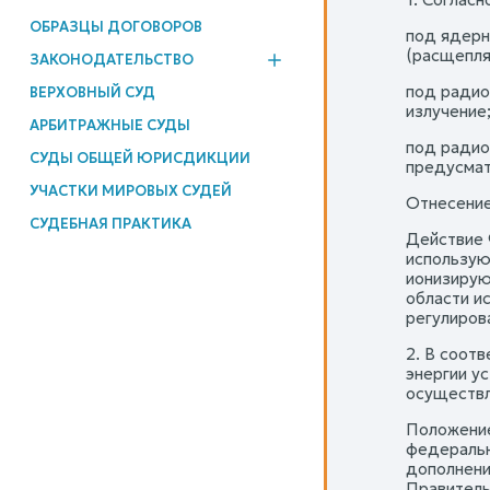
ОБРАЗЦЫ ДОГОВОРОВ
под ядерн
(расщепля
ЗАКОНОДАТЕЛЬСТВО
под радио
ВЕРХОВНЫЙ СУД
излучение
АРБИТРАЖНЫЕ СУДЫ
под радио
СУДЫ ОБЩЕЙ ЮРИСДИКЦИИ
предусмат
УЧАСТКИ МИРОВЫХ СУДЕЙ
Отнесение
СУДЕБНАЯ ПРАКТИКА
Действие 
использую
ионизирую
области и
регулиров
2. В соот
энергии у
осуществл
Положение
федеральн
дополнени
Правительс