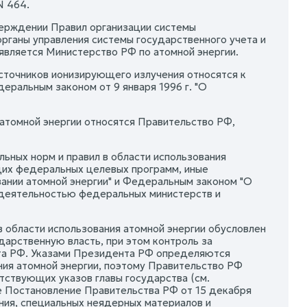
N 464.
верждении Правил организации системы
рганы управления системы государственного учета и
является Министерство РФ по атомной энергии.
источников ионизирующего излучения относятся к
ральным законом от 9 января 1996 г. "О
 атомной энергии относятся Правительство РФ,
ных норм и правил в области использования
щих федеральных целевых программ, иные
вании атомной энергии" и Федеральным законом "О
 деятельностью федеральных министерств и
в области использования атомной энергии обусловлен
арственную власть, при этом контроль за
та РФ. Указами Президента РФ определяются
ния атомной энергии, поэтому Правительство РФ
тствующих указов главы государства (см.
же Постановление Правительства РФ от 15 декабря
ния, специальных неядерных материалов и