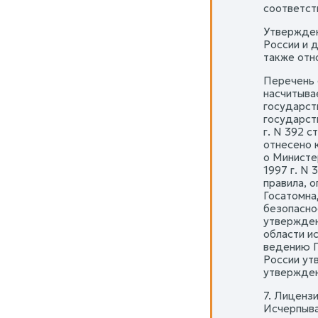
соответст
Утвержден
России и 
также отн
Перечень 
насчитыва
государст
государст
г. N 392 
отнесено 
о Министе
1997 г. N 
правила, 
Госатомна
безопасно
утвержден
области и
ведению Г
России ут
утвержден
7. Лиценз
Исчерпыва