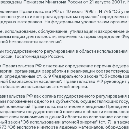
тверждены Приказом Минатома России от 21 августа 2001 г. 
овлением Правительства РФ от 10 июля 1998 г. N 746 "Об ут
венного учета и контроля ядерных материалов" определены о
ядерных материалов. На федеральном уровне таким органом 
ие, использование, обслуживание, утилизация и захоронение 
емым видам деятельности, перечень которых определен Феде
ной безопасности населения".
нам государственного регулирования в области использования
оссии, Госатомнадзор России.
 Правительства РФ отнесены: определение перечня федераль
нергии, организация разработки и реализации соответствую
я, определенные ст. 6, 9 Федерального закона "Об использо
ной безопасности населения". Правительство РФ руководит
в области использования атомной энергии.
авительства РФ как органа государственного регулирования 
вым положением одного из субъектов, осуществляющих госуд
ей полномочий Правительства отнесен к ведению Президен
направления государственной политики в области использова
яет свои полномочия в данной области во исполнение соотве
ый закон "Об использовании атомной энергии" (ст. 7), а так
 973 "Об экспорте и импорте ядерных материалов, оборудова