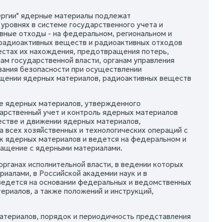
нергии" ядерные материалы подлежат
уровнях в системе государственного учета и
вные отходы - на федеральном, региональном и
 радиоактивных веществ и радиоактивных отходов
естах их нахождения, предотвращения потерь,
ам государственной власти, органам управления
вания безопасности при осуществлении
ещении ядерных материалов, радиоактивных веществ
оле ядерных материалов, утвержденного
дарственный учет и контроль ядерных материалов
естве и движении ядерных материалов,
 всех хозяйственных и технологических операций с
к ядерных материалов и ведется на федеральном и
ращение с ядерными материалами.
рганах исполнительной власти, в ведении которых
алами, в Российской академии наук и в
едется на основании федеральных и ведомственных
ериалов, а также положений и инструкций,
материалов, порядок и периодичность представления