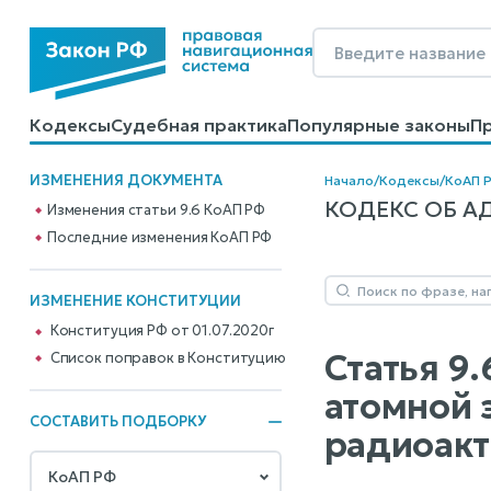
Кодексы
Судебная практика
Популярные законы
П
Калькуляторы
Справочные материалы
Образцы до
ИЗМЕНЕНИЯ ДОКУМЕНТА
Начало
/
Кодексы
/
КоАП 
КОДЕКС ОБ АД
Изменения статьи 9.6 КоАП РФ
Последние изменения КоАП РФ
ИЗМЕНЕНИЕ КОНСТИТУЦИИ
Конституция РФ от 01.07.2020г
Статья 9
Cписок поправок в Конституцию
атомной 
СОСТАВИТЬ ПОДБОРКУ
радиоакт