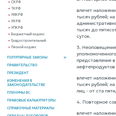
СК РФ
ТК РФ
влечет наложени
УИК РФ
тысяч рублей; н
УК РФ
административно
УПК РФ
тысяч до пятисо
Бюджетный кодекс
суток.
Градостроительный
3. Неоповещение
Лесной кодекс
уполномоченного
ПОПУЛЯРНЫЕ ЗАКОНЫ
представление в
ПРАВИТЕЛЬСТВО
нефтепродуктов 
ПРЕЗИДЕНТ
влечет наложени
ИЗМЕНЕНИЯ В
тысяч рублей; н
ЗАКОНОДАТЕЛЬСТВЕ
лиц - от ста пят
ПЛЕНУМЫ ВС
ПРАВОВЫЕ КАЛЬКУЛЯТОРЫ
4. Повторное со
СПРАВОЧНЫЕ МАТЕРИАЛЫ
влечет наложени
ОБРАЗЦЫ ДОГОВОРОВ