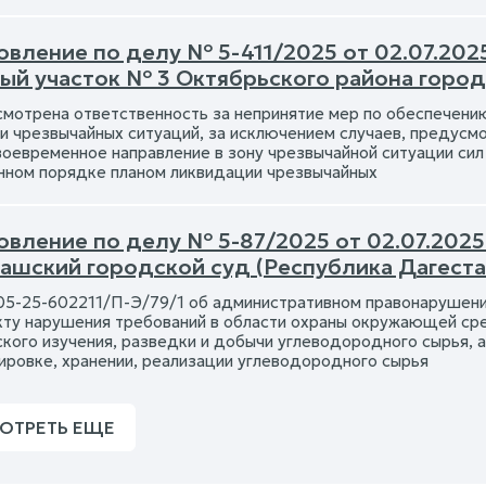
вление по делу № 5-411/2025 от 02.07.2025
ый участок № 3 Октябрьского района город
мотрена ответственность за непринятие мер по обеспечению
и чрезвычайных ситуаций, за исключением случаев, предус
воевременное направление в зону чрезвычайной ситуации си
нном порядке планом ликвидации чрезвычайных
вление по делу № 5-87/2025 от 02.07.2025 
ашский городской суд (Республика Дагеста
05-25-602211/П-Э/79/1 об административном правонарушен
акту нарушения требований в области охраны окружающей ср
ского изучения, разведки и добычи углеводородного сырья, а
ировке, хранении, реализации углеводородного сырья
ОТРЕТЬ ЕЩЕ