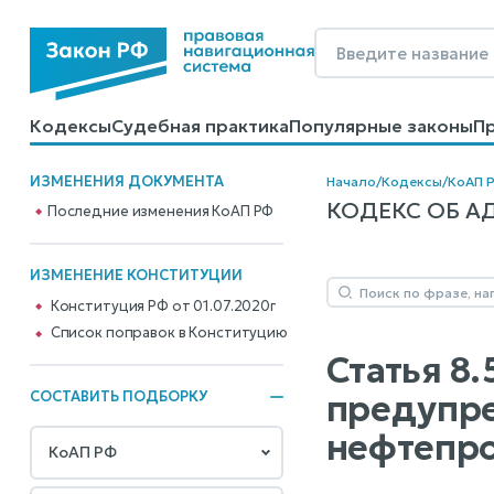
Кодексы
Судебная практика
Популярные законы
П
Калькуляторы
Справочные материалы
Образцы до
ИЗМЕНЕНИЯ ДОКУМЕНТА
Начало
/
Кодексы
/
КоАП 
КОДЕКС ОБ АД
Последние изменения КоАП РФ
ИЗМЕНЕНИЕ КОНСТИТУЦИИ
Конституция РФ от 01.07.2020г
Cписок поправок в Конституцию
Статья 8
предупре
СОСТАВИТЬ ПОДБОРКУ
нефтепро