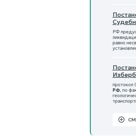
Постано
Судебн
РФ предус
ликвидаци
равно нес
установле
Постано
Изберб
протокол 
РФ
, по ф
геологиче
транспорт
СМ