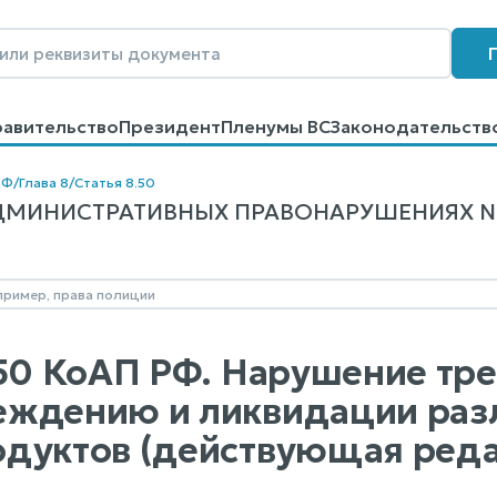
равительство
Президент
Пленумы ВС
Законодательств
говоров
Контакты
Помощь
Поиск
РФ
/
Глава 8
/
Статья 8.50
МИНИСТРАТИВНЫХ ПРАВОНАРУШЕНИЯХ N 195
.50 КоАП РФ. Нарушение тр
ждению и ликвидации разл
дуктов (действующая ред