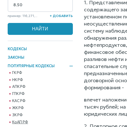
1. Представлени
содержащего зав
установленном п
пример: 116,271,...
+ ДОБАВИТЬ
неосуществление
систему наблюде
обнаружения раз
нефтепродуктов,
КОДЕКСЫ
финансовое обес
ЗАКОНЫ
разливов нефти 
спасательные сл
ПОПУЛЯРНЫЕ КОДЕКСЫ
предназначенные
ГК РФ
договорной осно
НК РФ
формирования -
АПК РФ
ГПК РФ
влечет наложени
КАС РФ
тысяч рублей; н
ЖК РФ
юридических лиц 
ЗК РФ
КоАП РФ
2. Повторное со