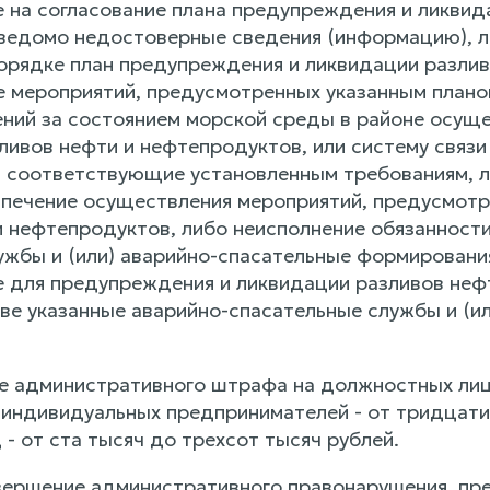
е на согласование плана предупреждения и ликвид
едомо недостоверные сведения (информацию), ли
орядке план предупреждения и ликвидации разлив
 мероприятий, предусмотренных указанным планом
ний за состоянием морской среды в районе осущес
ливов нефти и нефтепродуктов, или систему связи
 соответствующие установленным требованиям, л
печение осуществления мероприятий, предусмотр
и нефтепродуктов, либо неисполнение обязанности
ужбы и (или) аварийно-спасательные формирования
 для предупреждения и ликвидации разливов нефти
ве указанные аварийно-спасательные службы и (ил
е административного штрафа на должностных лиц
а индивидуальных предпринимателей - от тридцати
- от ста тысяч до трехсот тысяч рублей.
вершение административного правонарушения, пре