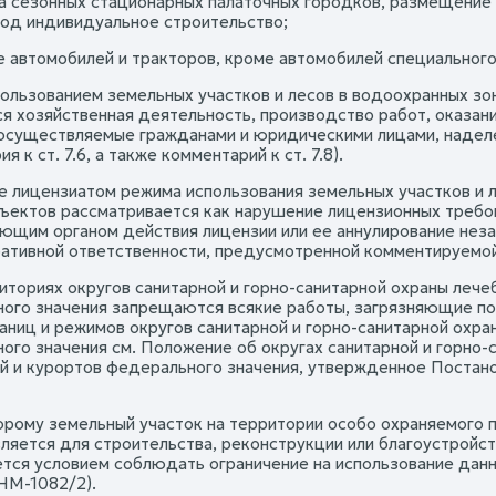
ка сезонных стационарных палаточных городков, размещение
под индивидуальное строительство;
е автомобилей и тракторов, кроме автомобилей специального
пользованием земельных участков и лесов в водоохранных з
я хозяйственная деятельность, производство работ, оказани
 осуществляемые гражданами и юридическими лицами, наделе
я к ст. 7.6, а также комментарий к ст. 7.8).
 лицензиатом режима использования земельных участков и л
ъектов рассматривается как нарушение лицензионных требова
ющим органом действия лицензии или ее аннулирование неза
ативной ответственности, предусмотренной комментируемой ст
риториях округов санитарной и горно-санитарной охраны леч
ого значения запрещаются всякие работы, загрязняющие поч
раниц и режимов округов санитарной и горно-санитарной охр
ого значения см. Положение об округах санитарной и горно
й и курортов федерального значения, утвержденное Постано
орому земельный участок на территории особо охраняемого 
ляется для строительства, реконструкции или благоустройств
тся условием соблюдать ограничение на использование данно
 НМ-1082/2).