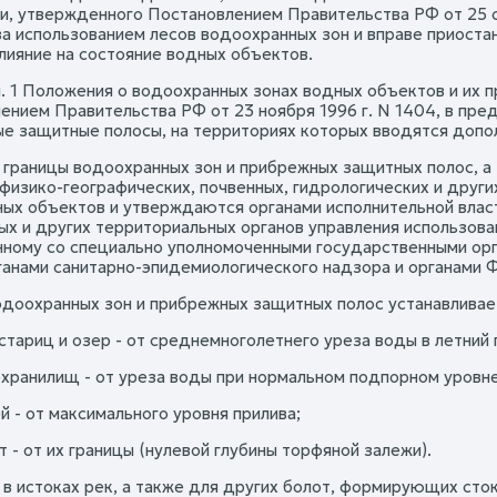
, утвержденного Постановлением Правительства РФ от 25 с
за использованием лесов водоохранных зон и вправе приост
лияние на состояние водных объектов.
п. 1 Положения о водоохранных зонах водных объектов и их
ением Правительства РФ от 23 ноября 1996 г. N 1404, в пре
е защитные полосы, на территориях которых вводятся допо
 границы водоохранных зон и прибрежных защитных полос, а
 физико-географических, почвенных, гидрологических и други
ных объектов и утверждаются органами исполнительной вла
ых и других территориальных органов управления использов
нному со специально уполномоченными государственными ор
ганами санитарно-эпидемиологического надзора и органами Ф
доохранных зон и прибрежных защитных полос устанавливае
 стариц и озер - от среднемноголетнего уреза воды в летний
охранилищ - от уреза воды при нормальном подпорном уровне
й - от максимального уровня прилива;
т - от их границы (нулевой глубины торфяной залежи).
 в истоках рек, а также для других болот, формирующих сто