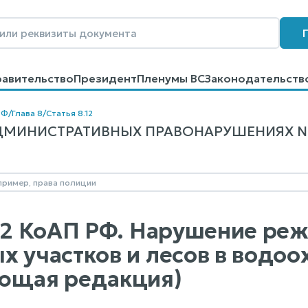
равительство
Президент
Пленумы ВС
Законодательств
говоров
Контакты
Помощь
Поиск
РФ
/
Глава 8
/
Статья 8.12
МИНИСТРАТИВНЫХ ПРАВОНАРУШЕНИЯХ N 195
.12 КоАП РФ. Нарушение ре
х участков и лесов в водоо
ющая редакция)