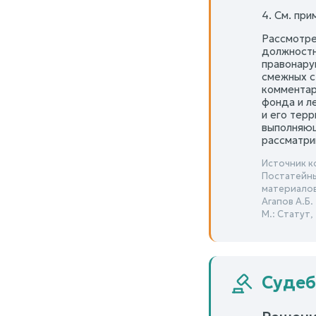
4. См. при
Рассмотре
должностны
правонару
смежных с 
комментар
фонда и л
и его терр
выполняющ
рассматри
Источник к
Постатейны
материалов 
Агапов А.Б.
М.: Статут,
Судеб