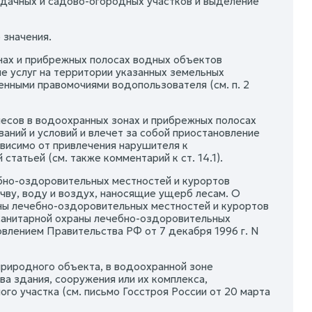
 дачных и садово-огородных участков и выделение
 значения.
онах и прибрежных полосах водных объектов
е услуг на территории указанных земельных
нными правомочиями водопользователя (см. п. 2
есов в водоохранных зонах и прибрежных полосах
ний и условий и влечет за собой приостановление
висимо от привлечения нарушителя к
атьей (см. также комментарий к ст. 14.1).
ебно-оздоровительных местностей и курортов
ву, воду и воздух, наносящие ущерб лесам. О
аны лечебно-оздоровительных местностей и курортов
-санитарной охраны лечебно-оздоровительных
влением Правительства РФ от 7 декабря 1996 г. N
природного объекта, в водоохранной зоне
а здания, сооружения или их комплекса,
го участка (см. письмо Госстроя России от 20 марта