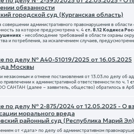
е по делу № 2-593/2025 от 22.05.2025 - О 
ении обязанности
кий городской суд (Курганская область)
в совершении административного правонарушения в области
нность за которое предусмотрена ч. 4
ст. 8.12 Кодекса Р
рушениях
- несоблюдение требований в области охраны ок
тва и потребления, за искалечением случаев, предусмотренн
е по делу № А40-51019/2025 от 16.05.2025
ода Москвы
ии незаконным и отмене постановления от 13.03.по делу об 
о привлечении к административной ответственности по ч. 1
с
ОО САНТАН (далее – заявитель, общество) обратилось в Арб
 по делу № 2-875/2024 от 12.05.2025 - О в
сации морального вреда
овский районный суд (Республика Марий Эл)
ением от <дата> по делу об административном правонаруш