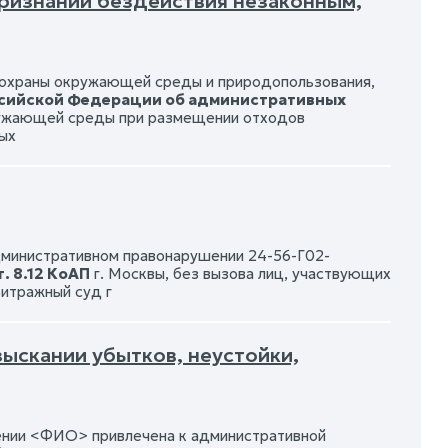
признании бездействия незаконным,
 охраны окружающей среды и природопользования,
оссийской Федерации об административных
ружающей среды при размещении отходов
ых
административном правонарушении 24-56-Г02-
т. 8.12 КоАП
г. Москвы, без вызова лиц, участвующих
итражный суд г
зыскании убытков, неустойки,
ении <ФИО> привлечена к административной