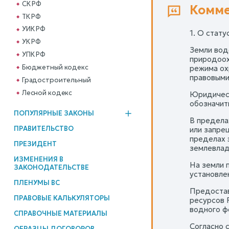
СК РФ
Комме
ТК РФ
УИК РФ
1. О стату
УК РФ
Земли вод
УПК РФ
природоох
Бюджетный кодекс
режима ох
правовыми
Градостроительный
Лесной кодекс
Юридическ
обозначит
ПОПУЛЯРНЫЕ ЗАКОНЫ
В предела
ПРАВИТЕЛЬСТВО
или запре
пределах 
ПРЕЗИДЕНТ
землевлад
ИЗМЕНЕНИЯ В
На земли 
ЗАКОНОДАТЕЛЬСТВЕ
установлен
ПЛЕНУМЫ ВС
Предостав
ПРАВОВЫЕ КАЛЬКУЛЯТОРЫ
ресурсов 
водного ф
СПРАВОЧНЫЕ МАТЕРИАЛЫ
Согласно 
ОБРАЗЦЫ ДОГОВОРОВ