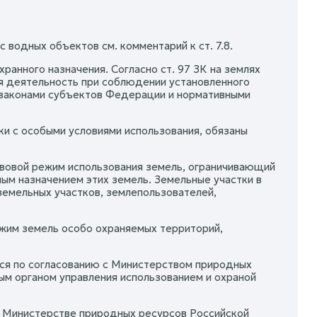
 водных объектов см. комментарий к ст. 7.8.
анного назначения. Согласно ст. 97 ЗК на землях
я деятельность при соблюдении установленного
 законами субъектов Федерации и нормативными
и с особыми условиями использования, обязаны
авовой режим использования земель, ограничивающий
м назначением этих земель. Земельные участки в
земельных участков, землепользователей,
жим земель особо охраняемых территорий,
ся по согласованию с Министерством природных
м органом управления использованием и охраной
 о Министерстве природных ресурсов Российской