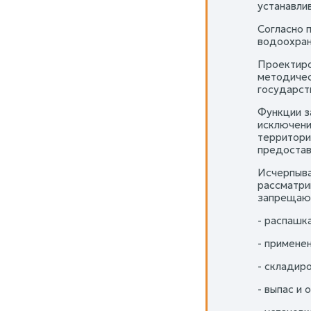
устанавли
Согласно 
водоохран
Проектиро
методичес
государст
Функции з
исключени
территори
предостав
Исчерпыва
рассматри
запрещаю
- распашк
- примене
- складир
- выпас и 