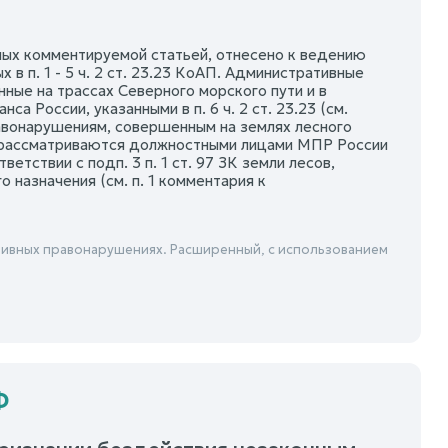
ых комментируемой статьей, отнесено к ведению
в п. 1 - 5 ч. 2 ст. 23.23 КоАП. Административные
ые на трассах Северного морского пути и в
 России, указанными в п. 6 ч. 2 ст. 23.23 (см.
авонарушениям, совершенным на землях лесного
х рассматриваются должностными лицами МПР России
ветствии с подп. 3 п. 1 ст. 97 ЗК земли лесов,
назначения (см. п. 1 комментария к
ивных правонарушениях. Расширенный, с использованием
Ф