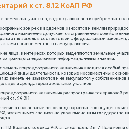
нтарий к ст. 8.12 КоАП РФ
се земельных участков, водоохранных зон и прибрежных полос
оохранных зон рек и водоемов относятся к землям природоохр
ранного назначения допускается ограниченная хозяйственна
раны этих земель в соответствии с федеральными законами,
 актами органов местного самоуправления.
ие лица, в интересах которых выделяются земельные участк
ь их границы специальными информационными знаками.
х земель природоохранного назначения вводится особый пр
щающий виды деятельности, которые несовместимы с основны
этих земель не изымаются и не выкупаются у собственников 
ельцев и арендаторов земельных участков.
природоохранного назначения распространяется правовой ре
ный ст. 94 ЗК.
ление в пользование лесов водоохранных зон осуществляет
РФ, являющимся специально уполномоченным государственны
онда.
ст. 113 Водного кодекса РФ, а также подп. 2 п. 7 Положения