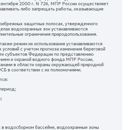
ентября 2000 г. N 726, МПР России осуществляет
анавливать либо запрещать работы, оказывающие
 прибрежных защитных полосах, утвержденного
делах водоохранных зон устанавливаются
лнительные ограничения природопользования.
 также режим их использования устанавливаются
х условий с учетом прогноза изменения береговой
сти субъектов Федерации по представлению
анием и охраной водного фонда МПР России,
ганами в области охраны окружающей природной
СБ в соответствии с их полномочиями.
тся:
 период;
;
к в водосборном бассейне, водоохранные зоны