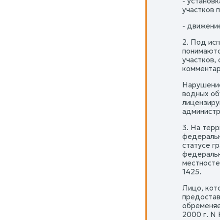
- установ
участков 
- движени
2. Под ис
понимаютс
участков,
комментари
Нарушение
водных об
лицензиру
администр
3. На тер
федеральн
статусе г
федеральн
местносте
1425.
Лицо, кот
предостав
обременяе
2000 г. N