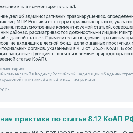
мечание к п. 5 комментария к ст. 5.1.
ние дел об административных правонарушениях, определенн
х лиц МПР России и его территориальных органов, указанных 
шения, предусмотренные комментируемой статьей, совершенн
ним районах, рассматриваются должностными лицами Минтранса
ий к данной статье). Применительно к административным пр
есов, не входящих в лесной фонд, дела о данных проступка
иториальных органов, указанными в ч. 2 ст. 23.24 КоАП. В соот
их защитные функции, относятся к землям природоохранного 
ваемой статье КоАП).
омментария:
й комментарий к Кодексу Российской Федерации об администрат
судебной практики: В 2 кн. 2-е изд., испр. и доп .
 2004 .
ная практика по статье 8.12 КоАП Р