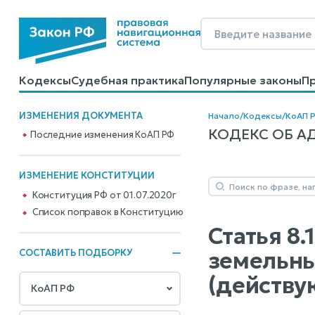
Кодексы
Судебная практика
Популярные законы
П
Калькуляторы
Справочные материалы
Образцы до
ИЗМЕНЕНИЯ ДОКУМЕНТА
Начало
/
Кодексы
/
КоАП 
КОДЕКС ОБ АД
Последние изменения КоАП РФ
ИЗМЕНЕНИЕ КОНСТИТУЦИИ
Конституция РФ от 01.07.2020г
Cписок поправок в Конституцию
Статья 8
земельны
СОСТАВИТЬ ПОДБОРКУ
(действу