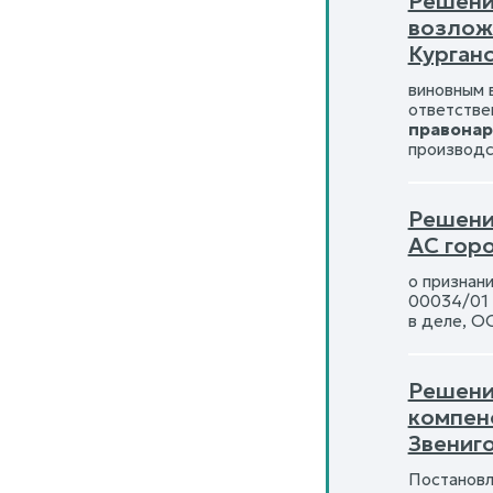
Решени
возлож
Курганс
виновным 
ответстве
правона
производс
Решени
АС гор
о признан
00034/01 
в деле, О
Решение
компен
Звениг
Постановл