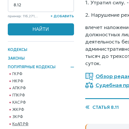
1. Утратил силу.
2. Нарушение ре
пример: 116,271,...
+ ДОБАВИТЬ
влечет наложени
должностных лиц
деятельность без
административно
КОДЕКСЫ
тысяч до трехсо
ЗАКОНЫ
суток.
ПОПУЛЯРНЫЕ КОДЕКСЫ
ГК РФ
Обзор реда
НК РФ
Судебная пр
АПК РФ
ГПК РФ
КАС РФ
СТАТЬЯ 8.11
ЖК РФ
ЗК РФ
КоАП РФ