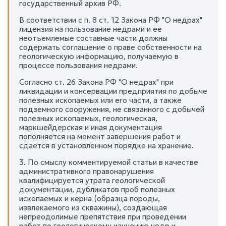
государственный архив РФ.
В соответствии с п. 8 ст. 12 Закона РФ "О недрах"
лицензия на пользование недрами и ее
неотъемлемые составные части должны
содержать соглашение о праве собственности на
геологическую информацию, получаемую в
процессе пользования недрами.
Согласно ст. 26 Закона РФ "О недрах" при
ликвидации и консервации предприятия по добыче
полезных ископаемых или его части, а также
подземного сооружения, не связанного с добычей
полезных ископаемых, геологическая,
маркшейдерская и иная документация
пополняется на момент завершения работ и
сдается в установленном порядке на хранение.
3. По смыслу комментируемой статьи в качестве
административного правонарушения
квалифицируется утрата геологической
документации, дубликатов проб полезных
ископаемых и керна (образца породы,
извлекаемого из скважины), создающая
непреодолимые препятствия при проведении
работ по геологическому изучению недр и