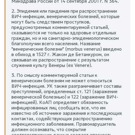
Минздрава России от 14 сентября 2001 г. N 364.
2. Эпидемия или пандемия при распространении
ВИЧ-инфекции, венерических болезней, которые
могут быть следствием проступков,
предусмотренных комментируемой статьей,
сказываются не только на здоровье отдельных
граждан, но и на санитарно-эпидемиологическом
благополучии всего населения. Название
"венерические болезни" (morbus venerus) введено
в обиход в 1527 г. Жаком де Бетанкуром, он
связывал их распространение с результатом
служения культу Венеры (ex Venere).
3. По смыслу комментируемой статьи к
венерическим болезням не может относиться
ВИЧ-инфекция. УК также разграничивает составы
преступлений, определенных ст. 121 (заражение
венерической болезнью) и 122 (заражение ВИЧ-
инфекцией). КоАП определяет обязанность
инфицированных лиц сообщать все, что им
известно об источнике заражения и последующих
контактах, содействующих распространению
инфекционного заболевания. Правонарушитель
должен осознавать, что сокрытие
соответствующих данных создает опасность