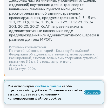
дежурных частей линейных управлений (отделов,
отделений) внутренних дел на транспорте,
начальники линейных пунктов милиции при
рассмотрении дел об административных
правонарушениях, предусмотренных ч. 1, 3 - 5 ст.
11.1, ст. 11.9, 11.14, 11.15, ч. 1 - 3 ст. 11.17, ст. 13.24,
20.1, 20.20, 20.21 КоАП, вправе назначать
административные наказания в виде
предупреждения или административного штрафа в
размере до трех МРОТ.
Источник комментария:
Постатейный комментарий к Кодексу Российской
Федерации об административных правонарушениях.
Расширенный, с использованием материалов судебной
практики: В 2 кн. 2-е изд., испр. и доп .
Агапов А.Б.
М.: Статут, 2004 .
Мы используем
cookies-файлы
чтобы
сделать сайт удобнее. Оставаясь на сайте,
Согласен
Судебная практика по статье 23.3
вы соглашаетесь с условиями
использования файлов cооkies.
КоАП РФ