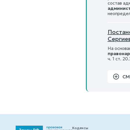
состав ад
админист
неопредел
Постано
Сергие
На основа
правона
ч. 1 ст. 
СМ
Кодексы