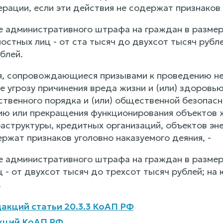
ации, если эти действия не содержат признаков у
е административного штрафа на граждан в размер
остных лиц - от ста тысяч до двухсот тысяч рубле
блей.
ия, сопровождающиеся призывами к проведению н
 угрозу причинения вреда жизни и (или) здоровью
твенного порядка и (или) общественной безопасн
ю или прекращения функционирования объектов ж
аструктуры, кредитных организаций, объектов эне
ржат признаков уголовно наказуемого деяния, -
е административного штрафа на граждан в размере
- от двухсот тысяч до трехсот тысяч рублей; на 
.
акций статьи 20.3.3 КоАП РФ
кций КоАП РФ