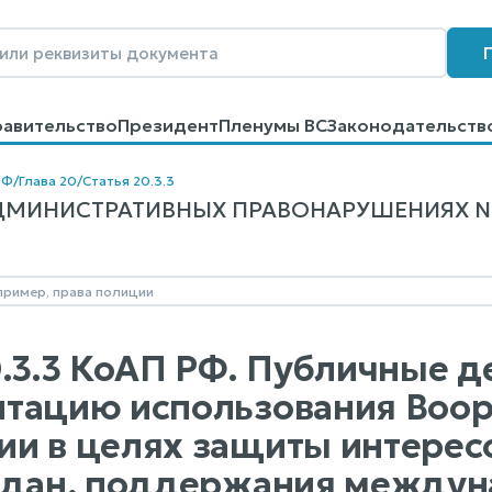
равительство
Президент
Пленумы ВС
Законодательств
говоров
Контакты
Помощь
Поиск
РФ
/
Глава 20
/
Статья 20.3.3
МИНИСТРАТИВНЫХ ПРАВОНАРУШЕНИЯХ N 195
0.3.3 КоАП РФ. Публичные д
тацию использования Воор
и в целях защиты интерес
ждан, поддержания междун