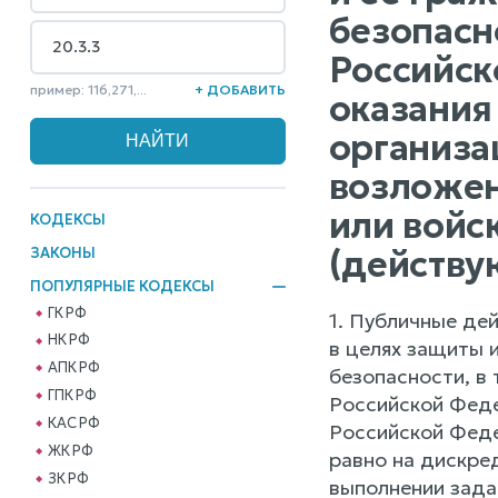
безопасн
Российск
пример: 116,271,...
+ ДОБАВИТЬ
оказания
организа
возложен
или войс
КОДЕКСЫ
(действу
ЗАКОНЫ
ПОПУЛЯРНЫЕ КОДЕКСЫ
ГК РФ
1. Публичные де
НК РФ
в целях защиты 
АПК РФ
безопасности, в
ГПК РФ
Российской Феде
КАС РФ
Российской Феде
ЖК РФ
равно на дискре
ЗК РФ
выполнении зада