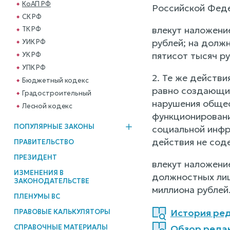
КоАП РФ
Российской Федер
СК РФ
влекут наложени
ТК РФ
рублей; на должн
УИК РФ
пятисот тысяч ру
УК РФ
УПК РФ
2. Те же действ
Бюджетный кодекс
равно создающие
Градостроительный
нарушения общес
Лесной кодекс
функционировани
ПОПУЛЯРНЫЕ ЗАКОНЫ
социальной инфр
действия не соде
ПРАВИТЕЛЬСТВО
ПРЕЗИДЕНТ
влекут наложени
ИЗМЕНЕНИЯ В
должностных лиц 
ЗАКОНОДАТЕЛЬСТВЕ
миллиона рублей
ПЛЕНУМЫ ВС
История ред
ПРАВОВЫЕ КАЛЬКУЛЯТОРЫ
СПРАВОЧНЫЕ МАТЕРИАЛЫ
Обзор реда