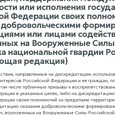
ости или исполнения госуд
ой Федерации своих полном
 добровольческими формир
циями или лицами содейств
ных на Вооруженные Силы
ка национальной гвардии 
ющая редакция)
йствия, направленные на дискредитацию использ
интересов Российской Федерации и ее граждан, 
 том числе публичные призывы к воспрепятствова
рации в указанных целях, либо на дискредитацию
рации своих полномочий за пределами территории
дитацию оказания добровольческими формировани
ч, возложенных на Вооруженные Силы Российской