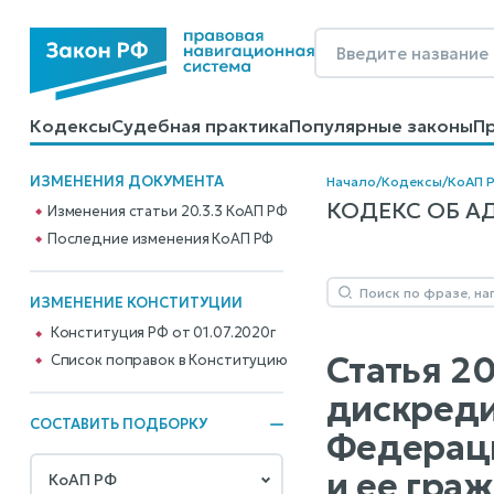
Кодексы
Судебная практика
Популярные законы
П
Калькуляторы
Справочные материалы
Образцы до
ИЗМЕНЕНИЯ ДОКУМЕНТА
Начало
/
Кодексы
/
КоАП 
КОДЕКС ОБ АД
Изменения статьи 20.3.3 КоАП РФ
Последние изменения КоАП РФ
ИЗМЕНЕНИЕ КОНСТИТУЦИИ
Конституция РФ от 01.07.2020г
Статья 2
Cписок поправок в Конституцию
дискреди
СОСТАВИТЬ ПОДБОРКУ
Федераци
и ее гра