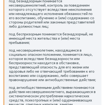
под безнадзорным понимается
несовершеннолетний, контроль за поведением
которого отсутствует вследствие неисполнения
или ненадлежащего исполнения обязанностей по
его воспитанию, обучению и (или) содержанию со
стороны родителей или законных представителей
либо должностных лиц;
под беспризорным понимается безнадзорный, не
имеющий места жительства и (или) места
пребывания;
под несовершеннолетним, находящимся в
социально опасном положении, понимается лицо,
которое вследствие безнадзорности или
беспризорности находится в обстановке,
представляющей опасность для его жизни или
здоровья либо не отвечающей требованиям к его
воспитанию или содержанию, либо совершает
правонарушение или антиобщественные действия;
под антиобщественными действиями понимаются
действия несовершеннолетнего, выражающиеся в
систематическом употреблении наркотических
средств, психотропных и (или) одурманивающих
веществ, спиртных напитков, занятии