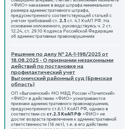
<ФИО> наказание в виде штрафа минимального
размера административного штрафа,
предусмотренного соответствующей статьей с
учетом требований ст.
2.3
ст. 4.1 КоАП РФ. На
основании изложенного, руководствуясь ч. 2 ст.
12.24, ст. 29.10 Кодекса Российской Федерации
об административных правонарушениях
Решение по делу № 2А-1-198/2025 от
18.08.2025 - О признании незаконными
действий по постановке на
профилактический учет
Выгоничский районный суд (Брянская
область)
ОП «Выгоничский» МО МВД России «Почепский»
<ФИО> в действиях <ФИО> усматриваются
признаки административного правонарушения,
предусмотренного ст.6.1.1 КоАП РФ, однако в
соответствии со
ст.2.3 КоАП РФ
<ФИО> не
достиг возраста привлечения к административной
ответственности (16 лет), т.е. в его действиях