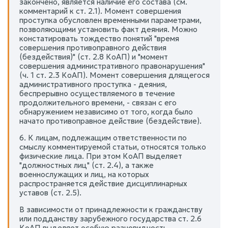
закончено, является наличие его состава (см.
комментарий к ст. 2.1). Момент совершения
проступка обусловлен временными параметрами,
позволяющими установить факт деяния. Можно
констатировать тождество понятий "время
совершения противоправного действия
(бездействия)" (ст. 2.8 КоАП) и "момент
совершения административного правонарушения"
(ч. 1 ст. 2.3 КоАП). Момент совершения длящегося
административного проступка - деяния,
беспрерывно осуществляемого в течение
продолжительного времени, - связан с его
обнаружением независимо от того, когда было
начато противоправное действие (бездействие).
6. К лицам, подлежащим ответственности по
смыслу комментируемой статьи, относятся только
физические лица. При этом КоАП выделяет
"должностных лиц" (ст. 2.4), а также
военнослужащих и лиц, на которых
распространяется действие дисциплинарных
уставов (ст. 2.5).
В зависимости от принадлежности к гражданству
или подданству зарубежного государства ст. 2.6
КоАП выделяет особую разновидность