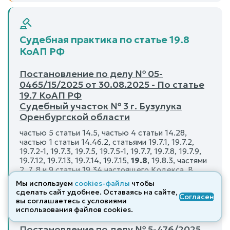
Судебная практика по статье 19.8
КоАП РФ
Постановление по делу № 05-
0465/15/2025 от 30.08.2025 - По статье
19.7 КоАП РФ
Судебный участок № 3 г. Бузулука
Оренбургской области
частью 5 статьи 14.5, частью 4 статьи 14.28,
частью 1 статьи 14.46.2, статьями 19.7.1, 19.7.2,
19.7.2-1, 19.7.3, 19.7.5, 19.7.5-1, 19.7.7, 19.7.8, 19.7.9,
19.7.12, 19.7.13, 19.7.14, 19.7.15,
19.8
, 19.8.3, частями
2, 7, 8 и 9 статьи 19.34 настоящего Кодекса. В
соответствии со ст. 4.1 КоАП РФ при назначении
Мы используем
cookies-файлы
чтобы
наказания лицу, привлекаемому к
сделать сайт удобнее. Оставаясь на сайте,
Согласен
административной ответственности, суд
вы соглашаетесь с условиями
использования файлов cооkies.
Постановление по делу № 5-476/2025