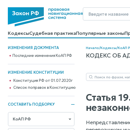
Кодексы
Судебная практика
Популярные законы
П
Калькуляторы
Справочные материалы
Образцы до
ИЗМЕНЕНИЯ ДОКУМЕНТА
Начало
/
Кодексы
/
КоАП 
КОДЕКС ОБ АД
Последние изменения КоАП РФ
ИЗМЕНЕНИЕ КОНСТИТУЦИИ
Конституция РФ от 01.07.2020г
Cписок поправок в Конституцию
Статья 1
незаконн
СОСТАВИТЬ ПОДБОРКУ
Непредставление
перевозчиком ин