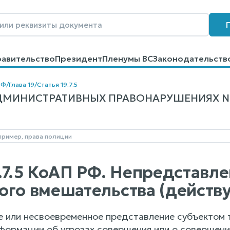
равительство
Президент
Пленумы ВС
Законодательств
говоров
Контакты
Помощь
Поиск
РФ
/
Глава 19
/
Статья 19.7.5
МИНИСТРАТИВНЫХ ПРАВОНАРУШЕНИЯХ N 195
9.7.5 КоАП РФ. Непредставл
ого вмешательства (дейст
 или несвоевременное представление субъектом 
формации об угрозах совершения или о совершени