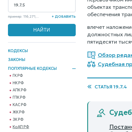
объектах трансп
обеспечения тра
пример: 116,271,...
+ ДОБАВИТЬ
влечет наложени
должностных лиц
пятидесяти тыся
КОДЕКСЫ
Обзор реда
ЗАКОНЫ
Судебная пр
ПОПУЛЯРНЫЕ КОДЕКСЫ
ГК РФ
НК РФ
СТАТЬЯ 19.7.4
АПК РФ
ГПК РФ
КАС РФ
Судеб
ЖК РФ
ЗК РФ
Постано
КоАП РФ