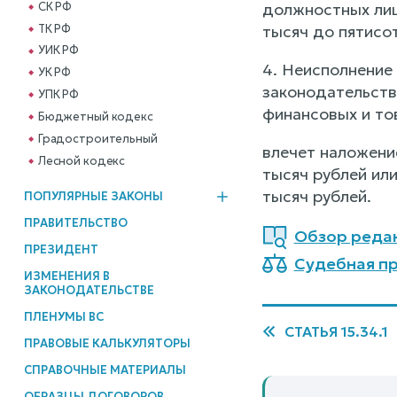
СК РФ
должностных лиц
ТК РФ
тысяч до пятисот
УИК РФ
4. Неисполнение
УК РФ
законодательств
УПК РФ
финансовых и тов
Бюджетный кодекс
Градостроительный
влечет наложени
Лесной кодекс
тысяч рублей ил
тысяч рублей.
ПОПУЛЯРНЫЕ ЗАКОНЫ
ПРАВИТЕЛЬСТВО
Обзор реда
ПРЕЗИДЕНТ
Судебная пр
ИЗМЕНЕНИЯ В
ЗАКОНОДАТЕЛЬСТВЕ
ПЛЕНУМЫ ВС
СТАТЬЯ 15.34.1
ПРАВОВЫЕ КАЛЬКУЛЯТОРЫ
СПРАВОЧНЫЕ МАТЕРИАЛЫ
ОБРАЗЦЫ ДОГОВОРОВ