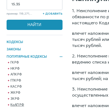
1. Неисполнение
пример: 116,271,...
+ ДОБАВИТЬ
обязанности по 
настоящего Коде
влечет наложени
тысяч рублей или
КОДЕКСЫ
тысяч рублей.
ЗАКОНЫ
2. Неисполнение
ПОПУЛЯРНЫЕ КОДЕКСЫ
ведению списка 
ГК РФ
НК РФ
влечет наложени
АПК РФ
тысяч рублей; на
ГПК РФ
КАС РФ
3. Неисполнение
ЖК РФ
осуществленных 
ЗК РФ
КоАП РФ
влечет наложени