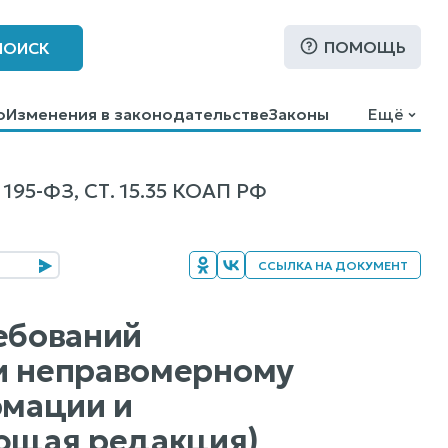
ПОМОЩЬ
ПОИСК
о
Изменения в законодательстве
Законы
Ещё
-ФЗ, СТ. 15.35 КОАП РФ
ССЫЛКА НА ДОКУМЕНТ
ребований
ии неправомерному
рмации и
ющая редакция)