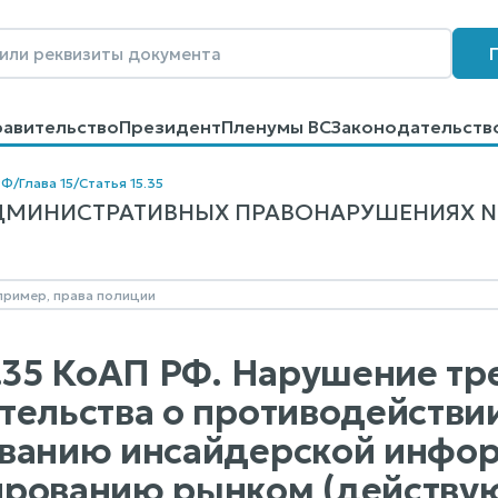
равительство
Президент
Пленумы ВС
Законодательств
говоров
Контакты
Помощь
Поиск
РФ
/
Глава 15
/
Статья 15.35
МИНИСТРАТИВНЫХ ПРАВОНАРУШЕНИЯХ N 195
5.35 КоАП РФ. Нарушение т
тельства о противодейств
ванию инсайдерской инфо
ированию рынком (действу