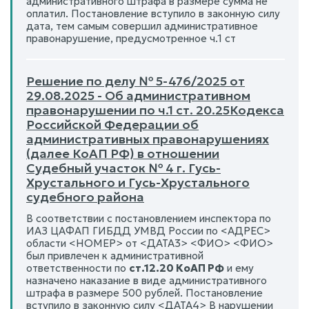
административного штрафа в размере сумма не
оплатил. Постановление вступило в законную силу
дата, тем самым совершил административное
правонарушение, предусмотренное ч.1 ст
Решение по делу № 5-476/2025 от
29.08.2025 - Об административном
правонарушении по ч.1 ст. 20.25Кодекса
Российской Федерации об
административных правонарушениях
(далее КоАП РФ) в отношении
Судебный участок № 4 г. Гусь-
Хрустального и Гусь-Хрустального
судебного района
В соответствии с постановлением инспектора по
ИАЗ ЦАФАП ГИБДД УМВД России по <АДРЕС>
области <НОМЕР> от <ДАТА3> <ФИО> <ФИО>
был привлечен к административной
ответственности по
ст.12.20 КоАП РФ
и ему
назначено наказание в виде административного
штрафа в размере 500 рублей. Постановление
вступило в законную силу <ДАТА4> В нарушении