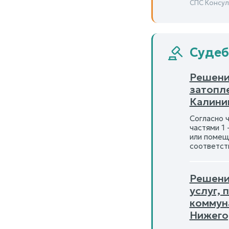
СПС Консул
Судеб
Решени
затопл
Калини
Согласно ч.
частями 1 
или помещ
соответств
Решени
услуг,
коммун
Нижего