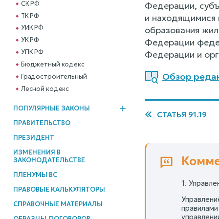
СК РФ
Федерации, субъ
ТК РФ
и находящимися 
УИК РФ
образования жил
УК РФ
Федерации федер
УПК РФ
Федерации и орг
Бюджетный кодекс
Обзор реда
Градостроительный
Лесной кодекс
ПОПУЛЯРНЫЕ ЗАКОНЫ
СТАТЬЯ 91.19
ПРАВИТЕЛЬСТВО
ПРЕЗИДЕНТ
ИЗМЕНЕНИЯ В
Комме
ЗАКОНОДАТЕЛЬСТВЕ
ПЛЕНУМЫ ВС
1. Управл
ПРАВОВЫЕ КАЛЬКУЛЯТОРЫ
Управлени
СПРАВОЧНЫЕ МАТЕРИАЛЫ
правилами
управлени
ОБРАЗЦЫ ДОГОВОРОВ