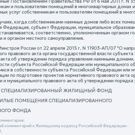
ные Постановлением Правительства РФ от 6 мая 2011 г. N 3
икам и пользователям помещений в многоквартирных домах и
ных услуг собственникам и пользователям помещений в много
случаях, когда собственниками наемных домов либо всех поме
я Федерация, субъект Федерации, муниципальное образовани
станавливается, соответственно, уполномоченным органом г
 и органом местного самоуправления.
инстроя России от 22 апреля 2015 г. N 11903-АП/07 "О нап
ого правового акта органа государственной власти субъект
 акта об утверждении порядка управления наемными домами,
ости субъекта Российской Федерации или муниципального о
ися в собственности субъекта Российской Федерации или м
ции по подготовке проектов нормативного правового акта о
 и муниципального правового акта об утверждении порядка
IV. СПЕЦИАЛИЗИРОВАННЫЙ ЖИЛИЩНЫЙ ФОНД
. ЖИЛЫЕ ПОМЕЩЕНИЯ СПЕЦИАЛИЗИРОВАННОГО
ОГО ФОНДА
омментария:
й комментарий к Жилищному кодексу Российской Федерации .
.