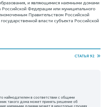
образования, и являющимися наемными домами
а Российской Федерации или муниципального
олномоченным Правительством Российской
 государственной власти субъекта Российской
СТАТЬЯ 92
го наймодателем в соответствии с общими
нник такого дома может принять решение об
ение наемными домами может в некоторых случаях