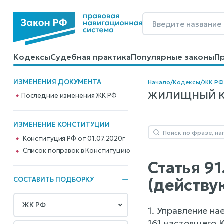
Кодексы
Судебная практика
Популярные законы
П
Калькуляторы
Справочные материалы
Образцы до
ИЗМЕНЕНИЯ ДОКУМЕНТА
Начало
/
Кодексы
/
ЖК РФ
ЖИЛИЩНЫЙ КОД
Последние изменения ЖК РФ
ИЗМЕНЕНИЕ КОНСТИТУЦИИ
Конституция РФ от 01.07.2020г
Cписок поправок в Конституцию
Статья 9
(действу
СОСТАВИТЬ ПОДБОРКУ
1. Управление на
161 настоящего 