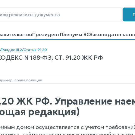
равительство
Президент
Пленумы ВС
Законодательств
говоров
Контакты
Помощь
Поиск
/
Раздел III.2
/
Статья 91.20
ЕКС N 188-ФЗ, СТ. 91.20 ЖК РФ
1.20 ЖК РФ. Управление на
ющая редакция)
емным домом осуществляется с учетом требований, 
Кодекса, наймодателем жилых помещений в таком 