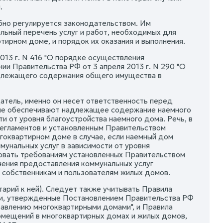
.
но регулируется законодательством. Им
льный перечень услуг и работ, необходимых для
рном доме, и порядок их оказания и выполнения.
2013 г. N 416 "О порядке осуществления
и Правительства РФ от 3 апреля 2013 г. N 290 "О
адлежащего содержания общего имущества в
атель, именно он несет ответственность перед
торые обеспечивают надлежащее содержание наемного
и от уровня благоустройства наемного дома. Речь, в
регламентов и установленным Правительством
оквартирном доме в случае, если наемный дом
унальных услуг в зависимости от уровня
овать требованиям установленных Правительством
чения предоставления коммунальных услуг
 собственникам и пользователям жилых домов.
тарий к ней). Следует также учитывать Правила
и, утвержденные Постановлением Правительства РФ
правлению многоквартирными домами", и Правила
омещений в многоквартирных домах и жилых домов,