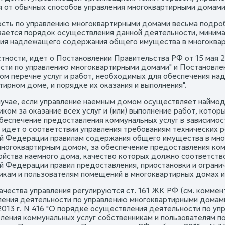
я от обычных способов управления многоквартирными домами
сть по управлению многоквартирными домами весьма подроб
вается порядок осуществления данной деятельности, минима
ия надлежащего содержания общего имущества в многокварти
астности, идет о Постановлении Правительства РФ от 15 мая 
сти по управлению многоквартирными домами" и Постановлени
ом перечне услуг и работ, необходимых для обеспечения н
ирном доме, и порядке их оказания и выполнения".
случае, если управление наемным домом осуществляет наймод
иком за оказание всех услуг и (или) выполнение работ, ко
обеспечение предоставления коммунальных услуг в зависимост
, идет о соответствии управления требованиям технических 
й Федерации правилам содержания общего имущества в мног
многоквартирным домом, за обеспечение предоставления комм
ойства наемного дома, качество которых должно соответств
й Федерации правил предоставления, приостановки и ограни
икам и пользователям помещений в многоквартирных домах и
ачества управления регулируются ст. 161 ЖК РФ (см. коммен
ения деятельности по управлению многоквартирными домам
 2013 г. N 416 "О порядке осуществления деятельности по у
ления коммунальных услуг собственникам и пользователям п