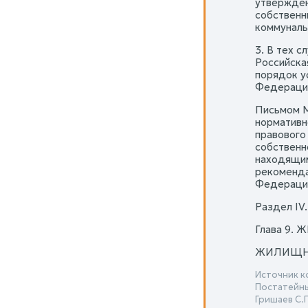
утвержден
собственн
коммуналь
3. В тех 
Российска
порядок у
Федерации
Письмом М
нормативн
правового
собственн
находящим
рекоменда
Федерации
Раздел 
Глава 9
ЖИЛИЩН
Источник к
Постатейны
Гришаев С.П