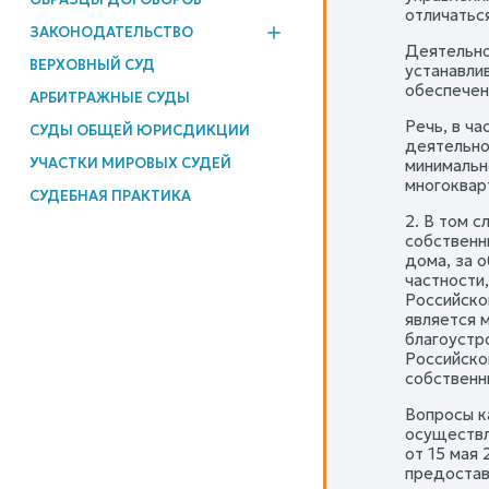
отличатьс
ЗАКОНОДАТЕЛЬСТВО
Деятельно
ВЕРХОВНЫЙ СУД
устанавли
обеспечен
АРБИТРАЖНЫЕ СУДЫ
Речь, в ч
СУДЫ ОБЩЕЙ ЮРИСДИКЦИИ
деятельно
УЧАСТКИ МИРОВЫХ СУДЕЙ
минимальн
многокварт
СУДЕБНАЯ ПРАКТИКА
2. В том 
собственн
дома, за 
частности
Российско
является 
благоустр
Российско
собственн
Вопросы к
осуществл
от 15 мая
предостав