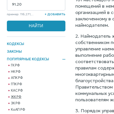
помещений в нем
организацией в с
пример: 116,271,...
+ ДОБАВИТЬ
заключенному в 
наймодателем.
2. Наймодатель 
собственником п
КОДЕКСЫ
управление наемн
ЗАКОНЫ
выполнение рабо
ПОПУЛЯРНЫЕ КОДЕКСЫ
соответствовать
ГК РФ
правилам содерж
НК РФ
многоквартирным
АПК РФ
благоустройства
ГПК РФ
Правительством 
КАС РФ
коммунальных ус
ЖК РФ
пользователям ж
ЗК РФ
КоАП РФ
3. Порядок упра