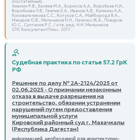
(постатейный) .
Амелин Р.В., Беляев М.А., Борисов А.А., Воробьев Н.И.,
Воробьева Л.В., Гемпик Е.А., Иванов А.В., Калинин А.А.,
Коновальчикова С.С., Котухов С.А., Майборода В.А.,
Макаров О.В., Мельников Н.Н., Начичко Ж.А., Поваров
Ю.С., Султанов Р.С. / отв. ред. Н.Н. Мельников
СПС КонсультантПлюс. 2017 .
Судебная практика по статье 57.2 ГрК
РФ
Решение по делу № 2А-2124/2025 от
02.06.2025 - О признании незаконным
отказа в выдаче разрешения на
строительство, обязании устранении
нарушений путем предоставления
муниципальной услуги
Кировский районный суд г. Махачкалы
(Республика Дагестан)
информацией, необходимой для архитектурно-