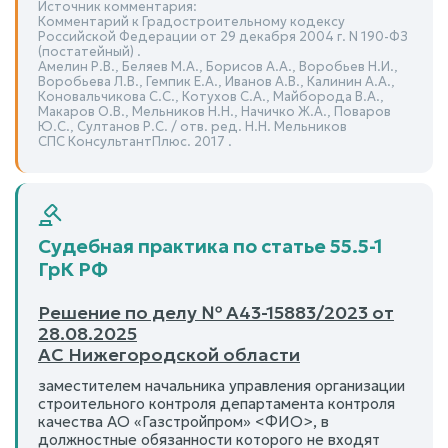
Источник комментария:
Комментарий к Градостроительному кодексу
Российской Федерации от 29 декабря 2004 г. N 190-ФЗ
(постатейный) .
Амелин Р.В., Беляев М.А., Борисов А.А., Воробьев Н.И.,
Воробьева Л.В., Гемпик Е.А., Иванов А.В., Калинин А.А.,
Коновальчикова С.С., Котухов С.А., Майборода В.А.,
Макаров О.В., Мельников Н.Н., Начичко Ж.А., Поваров
Ю.С., Султанов Р.С. / отв. ред. Н.Н. Мельников
СПС КонсультантПлюс. 2017 .
Судебная практика по статье 55.5-1
ГрК РФ
Решение по делу № А43-15883/2023 от
28.08.2025
АС Нижегородской области
заместителем начальника управления организации
строительного контроля департамента контроля
качества АО «Газстройпром» <ФИО>, в
должностные обязанности которого не входят