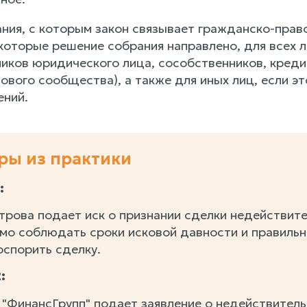
ания, с которым закон связывает гражданско-пра
 которые решение собрания направлено, для всех 
иков юридического лица, сособственников, кредит
вого сообщества), а также для иных лиц, если эт
ний.
ры из практики
:
рова подает иск о признании сделки недействитель
мо соблюдать сроки исковой давности и правильн
оспорить сделку.
:
"ФинансГрупп" подает заявление о недействитель