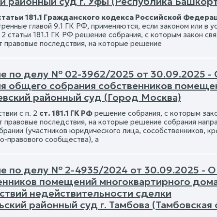
й районный суд г. Уфы (Республика Башкор
статьи 181.1 Гражданского кодекса Российской Федера
ренные главой 9.1 ГК РФ, применяются, если законом или в 
и 2 статьи 181.1 ГК РФ решение собрания, с которым закон с
 правовые последствия, на которые решение
е по делу № 02-3962/2025 от 30.09.2025 -
я общего собрания собственников помеще
вский районный суд (Город Москва)
твии с п. 2
ст. 181.1 ГК РФ
решение собрания, с которым зак
 правовые последствия, на которые решение собрания направ
брании (участников юридического лица, сособственников, кр
о-правового сообщества), а
е по делу № 2-4935/2024 от 30.09.2025 - 
енников помещений многоквартирного дома
ствий недействительности сделки
ский районный суд г. Тамбова (Тамбовская 