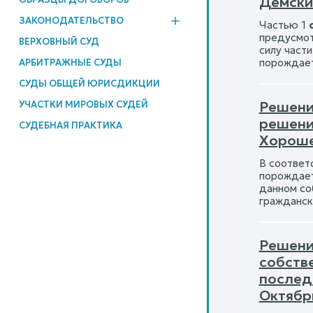
Демски
ЗАКОНОДАТЕЛЬСТВО
Частью 1
предусмот
ВЕРХОВНЫЙ СУД
силу част
порождает
АРБИТРАЖНЫЕ СУДЫ
СУДЫ ОБЩЕЙ ЮРИСДИКЦИИ
Решени
УЧАСТКИ МИРОВЫХ СУДЕЙ
решени
СУДЕБНАЯ ПРАКТИКА
Хороше
В соответс
порождает
данном со
гражданск
Решени
собств
послед
Октябрь