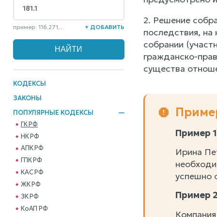
2. Решение собр
пример: 116,271,...
+ ДОБАВИТЬ
последствия, на
собрании (участн
гражданско-право
существа отноше
КОДЕКСЫ
ЗАКОНЫ
Приме
ПОПУЛЯРНЫЕ КОДЕКСЫ
ГК РФ
Пример 1
НК РФ
АПК РФ
Ирина Пет
ГПК РФ
необходи
КАС РФ
успешно 
ЖК РФ
Пример 2
ЗК РФ
КоАП РФ
Компания 