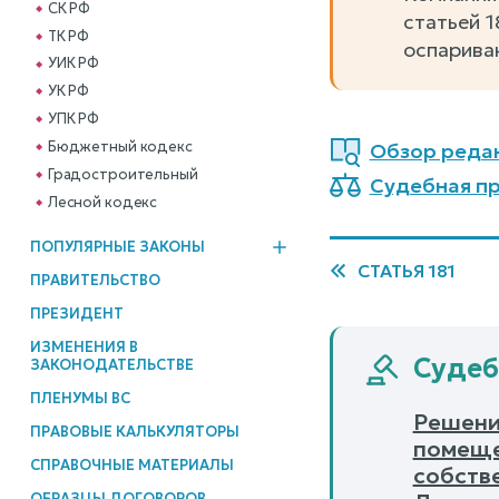
СК РФ
статьей 1
ТК РФ
оспарива
УИК РФ
УК РФ
УПК РФ
Бюджетный кодекс
Обзор реда
Градостроительный
Судебная пра
Лесной кодекс
ПОПУЛЯРНЫЕ ЗАКОНЫ
СТАТЬЯ 181
ПРАВИТЕЛЬСТВО
ПРЕЗИДЕНТ
ИЗМЕНЕНИЯ В
Судеб
ЗАКОНОДАТЕЛЬСТВЕ
ПЛЕНУМЫ ВС
Решени
ПРАВОВЫЕ КАЛЬКУЛЯТОРЫ
помеще
СПРАВОЧНЫЕ МАТЕРИАЛЫ
собств
ОБРАЗЦЫ ДОГОВОРОВ