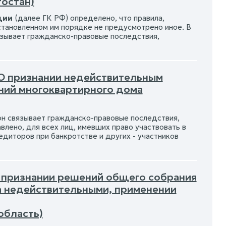
тостан)
ции
(далее ГК РФ) определено, что правила,
установленном им порядке не предусмотрено иное. В
вязывает гражданско-правовые последствия,
 О признании недействительным
ний многоквартирного дома
он связывает гражданско-правовые последствия,
лено, для всех лиц, имевших право участвовать в
едиторов при банкротстве и других - участников
О признании решений общего собрания
 недействительными, применении
область)