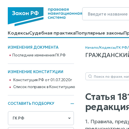
Кодексы
Судебная практика
Популярные законы
П
Калькуляторы
Справочные материалы
Образцы до
ИЗМЕНЕНИЯ ДОКУМЕНТА
Начало
/
Кодексы
/
ГК РФ
/
ГРАЖДАНСКИЙ К
Последние изменения ГК РФ
ИЗМЕНЕНИЕ КОНСТИТУЦИИ
Конституция РФ от 01.07.2020г
Cписок поправок в Конституцию
Статья 1
редакция
СОСТАВИТЬ ПОДБОРКУ
1. Правила, пред
предусмотрено и