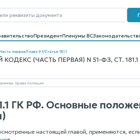
равительство
Президент
Пленумы ВС
Законодательств
говоров
Контакты
Помощь
Поиск
Часть первая
/
Глава 9.1
/
Статья 181.1
ОДЕКС (ЧАСТЬ ПЕРВАЯ) N 51-ФЗ, СТ. 181.1
81.1 ГК РФ. Основные поло
)
усмотренные настоящей главой, применяются, если
ное.