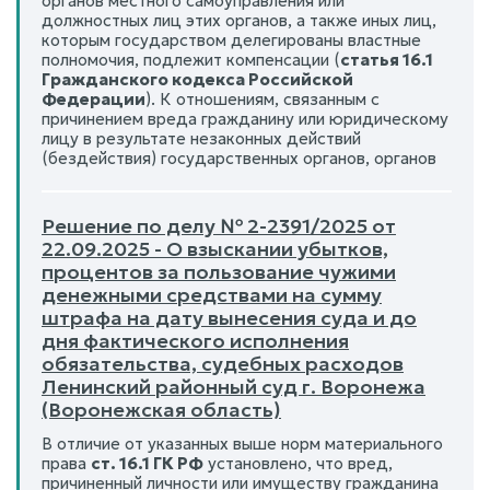
органов местного самоуправления или
должностных лиц этих органов, а также иных лиц,
которым государством делегированы властные
полномочия, подлежит компенсации (
статья 16.1
Гражданского кодекса Российской
Федерации
). К отношениям, связанным с
причинением вреда гражданину или юридическому
лицу в результате незаконных действий
(бездействия) государственных органов, органов
Решение по делу № 2-2391/2025 от
22.09.2025 - О взыскании убытков,
процентов за пользование чужими
денежными средствами на сумму
штрафа на дату вынесения суда и до
дня фактического исполнения
обязательства, судебных расходов
Ленинский районный суд г. Воронежа
(Воронежская область)
В отличие от указанных выше норм материального
права
ст. 16.1 ГК РФ
установлено, что вред,
причиненный личности или имуществу гражданина