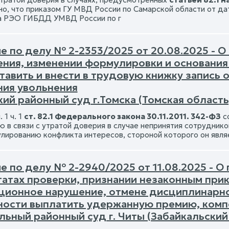
но, что приказом ГУ МВД России по Самарской области от да
а РЭО ГИБДД УМВД России по г
е по делу № 2-2353/2025 от 20.08.2025 - О
ения, изменении формулировки и основания
тавить и внести в трудовую книжку запись 
ния увольнения
ий районный суд г.Томска (Томская область
 1 ч. 1
ст. 82.1 Федерального закона 30.11.2011. 342-ФЗ
со
ю в связи с утратой доверия в случае непринятия сотрудник
гулированию конфликта интересов, стороной которого он явля
е по делу № 2-2940/2025 от 11.08.2025 - О
татах проверки, признании незаконным прик
ционное нарушение, отмене дисциплинарно
ности выплатить удержанную премию, комп
ьный районный суд г. Читы (Забайкальский