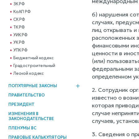
международным 
ЗК РФ
КоАП РФ
6) нарушения сот
СК РФ
случаях, предус
ТК РФ
лиц открывать и 
УИК РФ
расположенных з
УК РФ
финансовыми инс
УПК РФ
ценности в инос
Бюджетный кодекс
(или) пользоват
Градостроительный
федеральными за
Лесной кодекс
определенном ук
ПОПУЛЯРНЫЕ ЗАКОНЫ
2. Сотрудник ор
ПРАВИТЕЛЬСТВО
известно о возн
ПРЕЗИДЕНТ
которая приводи
случае непринят
ИЗМЕНЕНИЯ В
ЗАКОНОДАТЕЛЬСТВЕ
случаев, устано
ПЛЕНУМЫ ВС
3. Сведения о пр
ПРАВОВЫЕ КАЛЬКУЛЯТОРЫ