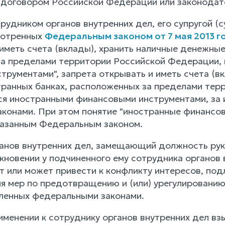
договором Российской Федерации или законодат
рудником органов внутренних дел, его супругой (
мотренных
Федеральным законом от 7 мая 2013 г
иметь счета (вклады), хранить наличные денежные
а пределами территории Российской Федерации, в
трументами", запрета открывать и иметь счета (в
транных банках, расположенных за пределами тер
ься иностранными финансовыми инструментами, за 
конами. При этом понятие "иностранные финансовы
азанным Федеральным законом.
ганов внутренних дел, замещающий должность рук
икновении у подчиненного ему сотрудника органов 
т или может привести к конфликту интересов, под
ия мер по предотвращению и (или) урегулированию
вленных федеральными законами.
именении к сотруднику органов внутренних дел взы