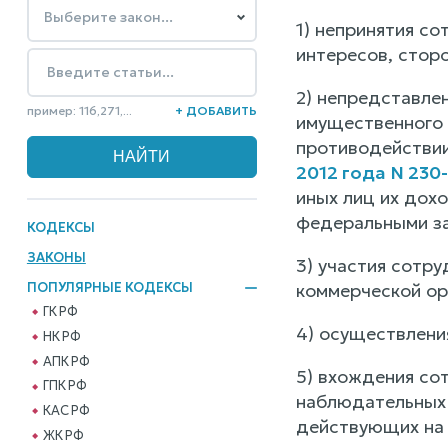
1) непринятия с
интересов, стор
2) непредставле
пример: 116,271,...
+ ДОБАВИТЬ
имущественного 
противодействии
2012 года N 230
иных лиц их дох
федеральными за
КОДЕКСЫ
ЗАКОНЫ
3) участия сотру
ПОПУЛЯРНЫЕ КОДЕКСЫ
коммерческой ор
ГК РФ
4) осуществлени
НК РФ
АПК РФ
5) вхождения сот
ГПК РФ
наблюдательных 
КАС РФ
действующих на 
ЖК РФ