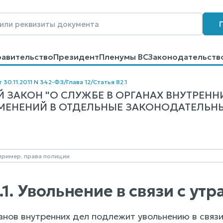
равительство
Президент
Пленумы ВС
Законодательств
говоров
Контакты
Помощь
Поиск
 30.11.2011 N 342-ФЗ
/
Глава 12
/
Статья 82.1
 ЗАКОН "О СЛУЖБЕ В ОРГАНАХ ВНУТРЕНН
МЕНЕНИЙ В ОТДЕЛЬНЫЕ ЗАКОНОДАТЕЛЬНЫ
1
.1. Увольнение в связи с ут
анов внутренних дел подлежит увольнению в связи