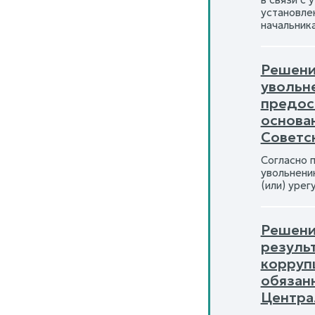
установле
начальник
Решени
увольн
предос
основа
Советск
Согласно п.
увольнени
(или) уре
Решени
резуль
корруп
обязан
Централ