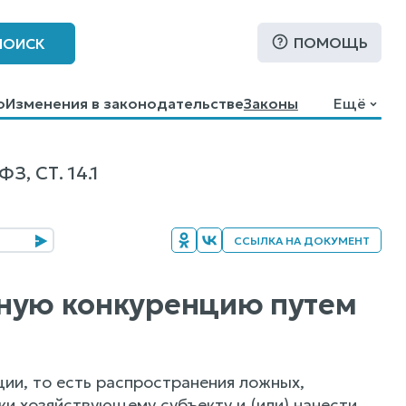
ПОМОЩЬ
ПОИСК
о
Изменения в законодательстве
Законы
Ещё
, СТ. 14.1
ССЫЛКА НА ДОКУМЕНТ
стную конкуренцию путем
ии, то есть распространения ложных,
ки хозяйствующему субъекту и (или) нанести