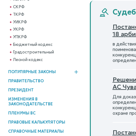
СК РФ
Судебн
ТК РФ
УИК РФ
Постан
УК РФ
18 арб
УПК РФ
в действи
Бюджетный кодекс
поименова
Градостроительный
конкуренц
Лесной кодекс
определен
ПОПУЛЯРНЫЕ ЗАКОНЫ
Решени
ПРАВИТЕЛЬСТВО
АС Чув
ПРЕЗИДЕНТ
Для доказ
ИЗМЕНЕНИЯ В
определен
ЗАКОНОДАТЕЛЬСТВЕ
конкуренц
охране пр
ПЛЕНУМЫ ВС
ПРАВОВЫЕ КАЛЬКУЛЯТОРЫ
Постан
СПРАВОЧНЫЕ МАТЕРИАЛЫ