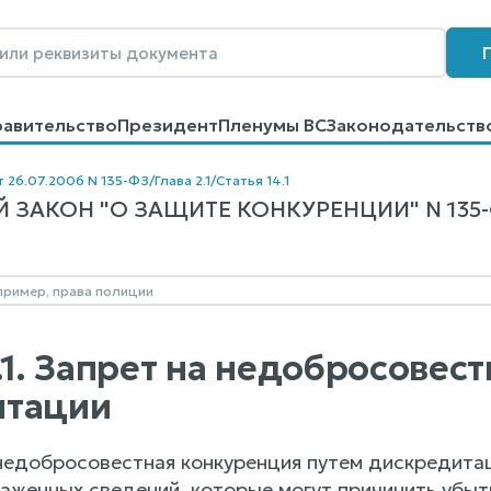
равительство
Президент
Пленумы ВС
Законодательств
говоров
Контакты
Помощь
Поиск
т 26.07.2006 N 135-ФЗ
/
Глава 2.1
/
Статья 14.1
ЗАКОН "О ЗАЩИТЕ КОНКУРЕНЦИИ" N 135-ФЗ
4.1. Запрет на недобросове
итации
недобросовестная конкуренция путем дискредитац
каженных сведений, которые могут причинить убыт