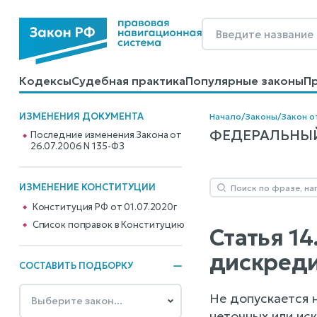
Кодексы
Судебная практика
Популярные законы
П
Калькуляторы
Справочные материалы
Образцы до
ИЗМЕНЕНИЯ ДОКУМЕНТА
Начало
/
Законы
/
Закон о
ФЕДЕРАЛЬНЫЙ 
Последние изменения Закона от
26.07.2006 N 135-ФЗ
ИЗМЕНЕНИЕ КОНСТИТУЦИИ
Конституция РФ от 01.07.2020г
Cписок поправок в Конституцию
Статья 1
дискред
СОСТАВИТЬ ПОДБОРКУ
Не допускается 
неточных или ис