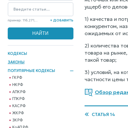
ущерб его делово
1) качества и п
пример: 116,271,...
+ ДОБАВИТЬ
конкурентом, наз
ожидаемых от ис
2) количества т
товара на рынке
КОДЕКСЫ
такой товар;
ЗАКОНЫ
ПОПУЛЯРНЫЕ КОДЕКСЫ
3) условий, на 
ГК РФ
частности цены 
НК РФ
Обзор редак
АПК РФ
ГПК РФ
КАС РФ
ЖК РФ
СТАТЬЯ 14
ЗК РФ
КоАП РФ