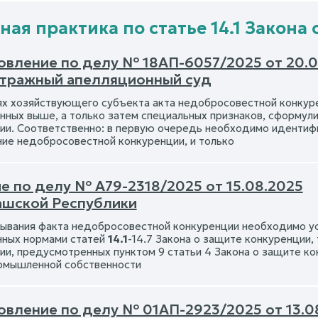
ая практика по статье 14.1 Закона 
овление по делу № 18АП-6057/2025 от 20.0
итражный апелляционный суд
ях хозяйствующего субъекта акта недобросовестной конкур
нных выше, а только затем специальных признаков, сформул
ии. Соответственно: в первую очередь необходимо идентифи
ие недобросовестной конкуренции, и только
е по делу № А79-2318/2025 от 15.08.2025
ашской Республики
ывания факта недобросовестной конкуренции необходимо ус
ных нормами статей
14.1
-14.7 Закона о защите конкуренции,
ии, предусмотренных пунктом 9 статьи 4 Закона о защите ко
омышленной собственности
овление по делу № 01АП-2923/2025 от 13.0