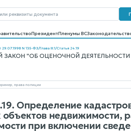
равительство
Президент
Пленумы ВС
Законодательств
говоров
Контакты
Помощь
Поиск
т 29.07.1998 N 135-ФЗ
/
Глава III.1
/
Статья 24.19
 ЗАКОН "ОБ ОЦЕНОЧНОЙ ДЕЯТЕЛЬНОСТИ В
4.19. Определение кадастро
 объектов недвижимости, р
ости при включении сведе