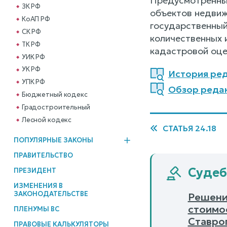
Предусмотренные
ЗК РФ
объектов недвиж
КоАП РФ
государственный
СК РФ
количественных 
ТК РФ
кадастровой оце
УИК РФ
УК РФ
История реда
УПК РФ
Обзор редак
Бюджетный кодекс
Градостроительный
Лесной кодекс
СТАТЬЯ 24.18
ПОПУЛЯРНЫЕ ЗАКОНЫ
ПРАВИТЕЛЬСТВО
Судебн
ПРЕЗИДЕНТ
ИЗМЕНЕНИЯ В
ЗАКОНОДАТЕЛЬСТВЕ
Решени
стоимо
ПЛЕНУМЫ ВС
Ставро
ПРАВОВЫЕ КАЛЬКУЛЯТОРЫ