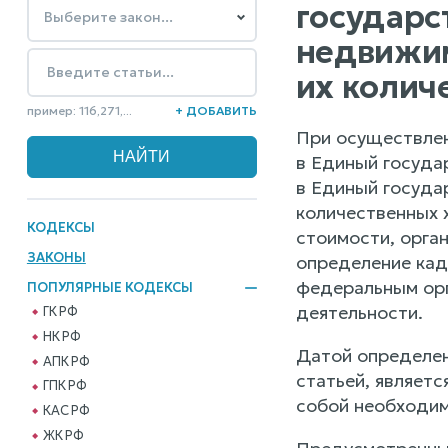
государс
недвижим
их колич
пример: 116,271,...
+ ДОБАВИТЬ
При осуществлен
в Единый госуда
в Единый госуда
количественных 
КОДЕКСЫ
стоимости, орга
ЗАКОНЫ
определение кад
федеральным орг
ПОПУЛЯРНЫЕ КОДЕКСЫ
деятельности.
ГК РФ
НК РФ
Датой определен
АПК РФ
статьей, являет
ГПК РФ
собой необходим
КАС РФ
ЖК РФ