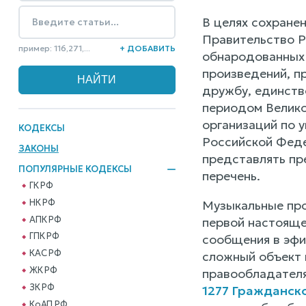
В целях сохране
Правительство 
пример: 116,271,...
+ ДОБАВИТЬ
обнародованных д
произведений, п
дружбу, единств
периодом Велико
организаций по 
КОДЕКСЫ
Российской Феде
ЗАКОНЫ
представлять пр
ПОПУЛЯРНЫЕ КОДЕКСЫ
перечень.
ГК РФ
НК РФ
Музыкальные прои
АПК РФ
первой настоящей
ГПК РФ
сообщения в эфи
КАС РФ
сложный объект в
ЖК РФ
правообладателя
ЗК РФ
1277 Гражданск
КоАП РФ