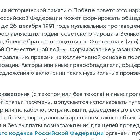
ния исторической памяти о Победе советского нар
Российской Федерации может формировать общед
о 26 декабря 1991 года музыкальных произведений
рославляющих подвиг советского народа в Великой
о, боевое братство защитников Отечества и (или)
й Отечественной войны. Формирование указанного
управлению правами на коллективной основе в пор
рации. Авторы или иные правообладатели, обще
едложения о включении таких музыкальных произв
зведения (с текстом или без текста) и иные прои
 статьи перечень, допускается использовать путе
р или по кабелю, ретрансляции, доведения до все
 объеме, оправданном характером такого объекта,
 и без выплаты вознаграждения для целей провед
ого кодекса Российской Федерации
органами пуб