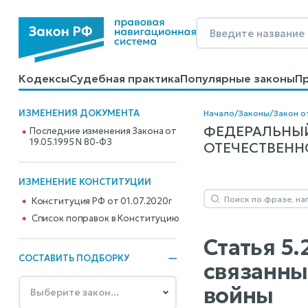
Кодексы
Судебная практика
Популярные законы
П
Калькуляторы
Справочные материалы
Образцы до
ИЗМЕНЕНИЯ ДОКУМЕНТА
Начало
/
Законы
/
Закон о
ФЕДЕРАЛЬНЫЙ
Последние изменения Закона от
19.05.1995 N 80-ФЗ
ОТЕЧЕСТВЕННОЙ
ИЗМЕНЕНИЕ КОНСТИТУЦИИ
Конституция РФ от 01.07.2020г
Cписок поправок в Конституцию
Статья 5
СОСТАВИТЬ ПОДБОРКУ
связанны
войны