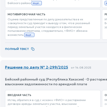
Бейского района
еще...
МОТИВИРОВОЧНАЯ ЧАСТЬ
Р
Оценив представленные по делу доказательства в их
И
совокупности суд приходит к выводу о том, что в указанный
Б
период земельный участок находился в фактическом
у
пользовании ответчика, следовательно, <ФИО> обязана
возместить
еще...
ПОЛНЫЙ ТЕКСТ
Решение по делу № 2-299/2025
от 14.08.2025
Бейский районный суд (Республика Хакасия) · О расторж
взыскании задолженности по арендной плате
ВВОДНАЯ ЧАСТЬ
О
Истец обратился в суд с иском к <ФИО> о расторжении
М
договора аренды земельного участка, взыскании
с