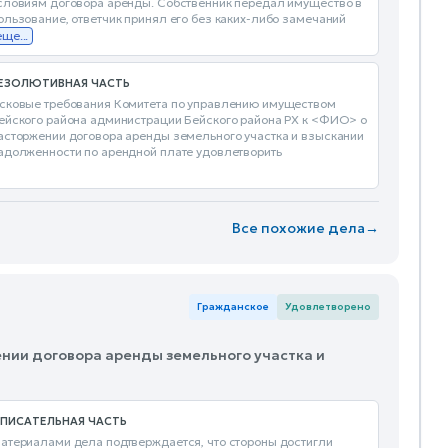
словиям договора аренды. Собственник передал имущество в
ользование, ответчик принял его без каких-либо замечаний
еще...
ЕЗОЛЮТИВНАЯ ЧАСТЬ
сковые требования Комитета по управлению имуществом
ейского района администрации Бейского района РХ к <ФИО> о
асторжении договора аренды земельного участка и взыскании
адолженности по арендной плате удовлетворить
Все похожие дела
→
Гражданское
Удовлетворено
ении договора аренды земельного участка и
ПИСАТЕЛЬНАЯ ЧАСТЬ
атериалами дела подтверждается, что стороны достигли