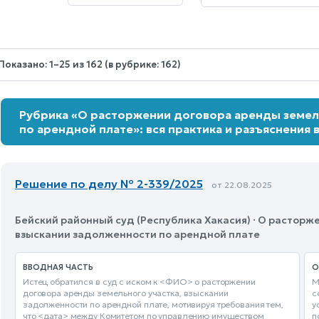
Nothing
selected.
Показано: 1–25 из 162 (в рубрике: 162)
Рубрика «О расторжении договора аренды земел
по арендной плате»: вся практика и разъяснения 
Решение по делу № 2-339/2025
от 22.08.2025
Бейский районный суд (Республика Хакасия) · О расторж
взыскании задолженности по арендной плате
ВВОДНАЯ ЧАСТЬ
О
Истец обратился в суд с иском к <ФИО> о расторжении
М
договора аренды земельного участка, взыскании
с
задолженности по арендной плате, мотивируя требования тем,
у
что <дата> между Комитетом по управлению имуществом
п