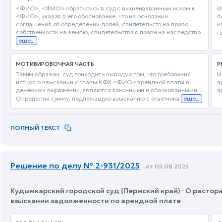
<ФИО>, <ФИО> обратились в суд с вышеназванным иском к
И
<ФИО>, указав в его обоснование, что на основании
п
соглашения об определении долей, свидетельств на право
и
собственности на землю, свидетельства о праве на наследство
г
еще...
МОТИВИРОВОЧНАЯ ЧАСТЬ
Р
Таким образом, суд приходит к выводу о том, что требования
И
истцов о взыскании с главы КФХ <ФИО> арендной платы в
а
денежном выражении, являются законными и обоснованными.
а
Определяя сумму, подлежащую взысканию с ответчика
еще...
ПОЛНЫЙ ТЕКСТ
Решение по делу № 2-931/2025
от 05.08.2025
Кудымкарский городской суд (Пермский край) · О растор
взыскании задолженности по арендной плате