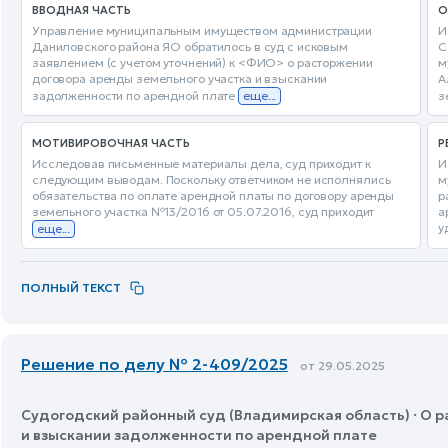
ВВОДНАЯ ЧАСТЬ
О
Управление муниципальным имуществом администрации
И
Даниловского района ЯО обратилось в суд с исковым
С
заявлением (с учетом уточнений) к <ФИО> о расторжении
м
договора аренды земельного участка и взыскании
А
задолженности по арендной плате
еще...
з
МОТИВИРОВОЧНАЯ ЧАСТЬ
Р
Исследовав письменные материалы дела, суд приходит к
И
следующим выводам. Поскольку ответчиком не исполнялись
м
обязательства по оплате арендной платы по договору аренды
р
земельного участка №13/2016 от 05.07.2016, суд приходит
а
у
еще...
ПОЛНЫЙ ТЕКСТ
Решение по делу № 2-409/2025
от 29.05.2025
Судогодский районный суд (Владимирская область) · О 
и взыскании задолженности по арендной плате