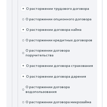
О расторжении трудового договора
+
○
О расторжении опционного договора
О расторжении договора найма
+
○
О расторжении кредитных договоров
О расторжении договора
○
поручительства
О расторжении договора страхования
+
О расторжении договора дарения
+
О расторжении договора
○
водопользования
○
О расторжении договора микрозайма