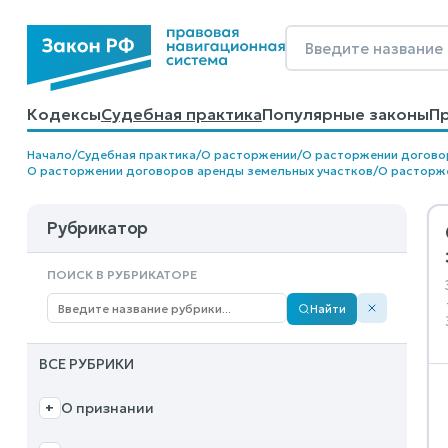
Кодексы
Судебная практика
Популярные законы
П
Калькуляторы
Справочные материалы
Образцы до
Начало
/
Судебная практика
/
О расторжении
/
О расторжении догово
О расторжении договоров аренды земельных участков
/
О расторже
Рубрикатор
ПОИСК В РУБРИКАТОРЕ
Найти
ВСЕ РУБРИКИ
О признании
+