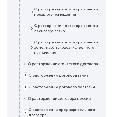
О расторжении договора аренды
○
нежилого помещения
О расторжении договора аренды
○
лесного участка
О расторжении договора аренды
○
земель сельскохозяйственного
назначения
○
О расторжении агентского договора
О расторжении договора займа
+
О расторжении договора поставки
+
○
О расторжении договора цессии
О расторжении предварительного
+
договора