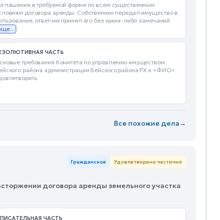
оглашения в требуемой форме по всем существенным
словиям договора аренды. Собственник передал имущество в
ользование, ответчик принял его без каких-либо замечаний
еще...
ЕЗОЛЮТИВНАЯ ЧАСТЬ
сковые требования Комитета по управлению имуществом
ейского района администрации Бейского района РХ к <ФИО>.
довлетворить
Все похожие дела
→
Гражданское
Удовлетворено частично
расторжении договора аренды земельного участка
ПИСАТЕЛЬНАЯ ЧАСТЬ