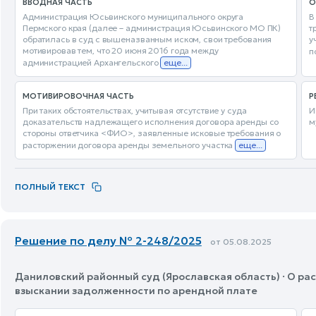
ВВОДНАЯ ЧАСТЬ
О
Администрация Юсьвинского муниципального округа
В
Пермского края (далее – администрация Юсьвинского МО ПК)
т
обратилась в суд с вышеназванным иском, свои требования
у
мотивировав тем, что 20 июня 2016 года между
п
администрацией Архангельского
еще...
МОТИВИРОВОЧНАЯ ЧАСТЬ
Р
При таких обстоятельствах, учитывая отсутствие у суда
И
доказательств надлежащего исполнения договора аренды со
м
стороны ответчика <ФИО>, заявленные исковые требования о
расторжении договора аренды земельного участка
еще...
ПОЛНЫЙ ТЕКСТ
Решение по делу № 2-248/2025
от 05.08.2025
Даниловский районный суд (Ярославская область) · О ра
взыскании задолженности по арендной плате