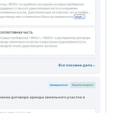
стец <ФИО> в судебном заседании исковые требования
оддержал и просил удовлетворить их по основаниям,
зложенным в иске. Дополнительно он пояснил, что в ноябре ...
ода между ним и ответчиком была договоренность
еще...
ЕЗОЛЮТИВНАЯ ЧАСТЬ
сковые требования <ФИО>, <ФИО> о расторжении договора
ренды земельного участка и взыскании задолженности по
рендной плате удовлетворить частично
Все похожие дела
→
Гражданское
Удовлетворено
жении договора аренды земельного участка и