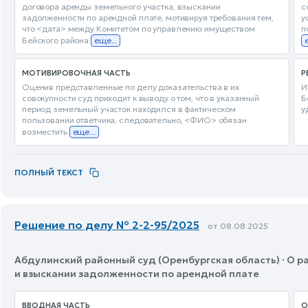
договора аренды земельного участка, взыскании
с
задолженности по арендной плате, мотивируя требования тем,
у
что <дата> между Комитетом по управлению имуществом
п
Бейского района
еще...
МОТИВИРОВОЧНАЯ ЧАСТЬ
Р
Оценив представленные по делу доказательства в их
И
совокупности суд приходит к выводу о том, что в указанный
Б
период земельный участок находился в фактическом
у
пользовании ответчика, следовательно, <ФИО> обязан
возместить
еще...
ПОЛНЫЙ ТЕКСТ
Решение по делу № 2-2-95/2025
от 08.08.2025
Абдулинский районный суд (Оренбургская область) · О 
и взыскании задолженности по арендной плате
ВВОДНАЯ ЧАСТЬ
О