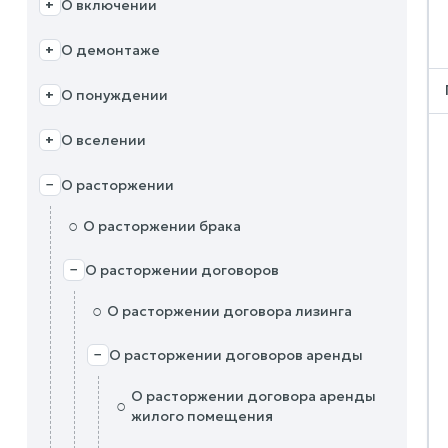
О включении
+
О демонтаже
+
О понуждении
+
О вселении
+
О расторжении
−
○
О расторжении брака
О расторжении договоров
−
○
О расторжении договора лизинга
О расторжении договоров аренды
−
О расторжении договора аренды
○
жилого помещения