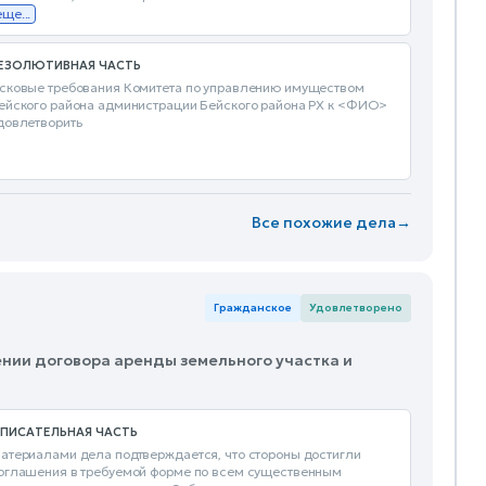
еще...
ЕЗОЛЮТИВНАЯ ЧАСТЬ
сковые требования Комитета по управлению имуществом
ейского района администрации Бейского района РХ к <ФИО>
довлетворить
Все похожие дела
→
Гражданское
Удовлетворено
ении договора аренды земельного участка и
ПИСАТЕЛЬНАЯ ЧАСТЬ
атериалами дела подтверждается, что стороны достигли
оглашения в требуемой форме по всем существенным