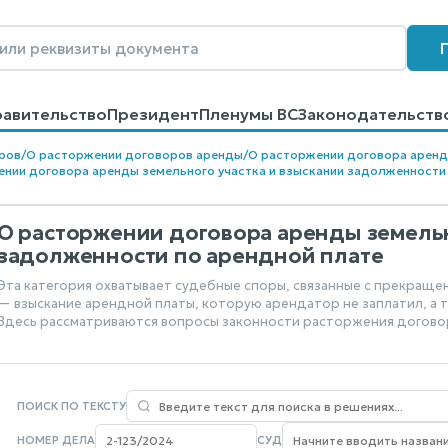
равительство
Президент
Пленумы ВС
Законодательств
говоров
Контакты
Помощь
Поиск
ров
/
О расторжении договоров аренды
/
О расторжении договора арен
нии договора аренды земельного участка и взыскании задолженности
О расторжении договора аренды земельн
задолженности по арендной плате
Эта категория охватывает судебные споры, связанные с прекраще
— взыскание арендной платы, которую арендатор не заплатил, а 
Здесь рассматриваются вопросы законности расторжения догово
ПОИСК ПО ТЕКСТУ
НОМЕР ДЕЛА
СУД