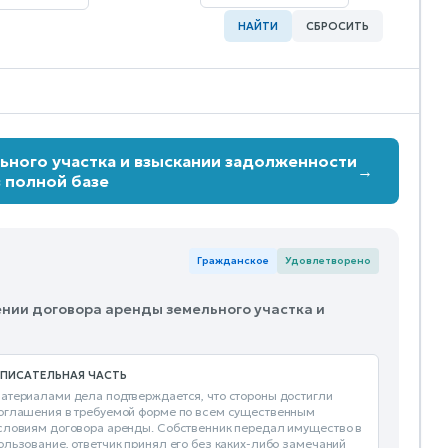
НАЙТИ
СБРОСИТЬ
ьного участка и взыскании задолженности
→
в полной базе
Гражданское
Удовлетворено
ении договора аренды земельного участка и
ПИСАТЕЛЬНАЯ ЧАСТЬ
атериалами дела подтверждается, что стороны достигли
оглашения в требуемой форме по всем существенным
словиям договора аренды. Собственник передал имущество в
ользование, ответчик принял его без каких-либо замечаний