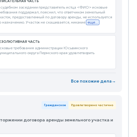
ПИСАТЕЛЬНАЯ ЧАСТЬ
 судебном заседании представитель истца <ФИО> исковые
ребования поддержал, пояснил, что ответчиком земельный
часток, предоставленный по договору аренды, не используется
о назначению. Участок не скашивается, никакие
еще...
ЕЗОЛЮТИВНАЯ ЧАСТЬ
сковые требования администрации Юсьвинского
униципального округа Пермского края удовлетворить
Все похожие дела
→
Гражданское
Удовлетворено частично
сторжении договора аренды земельного участка и