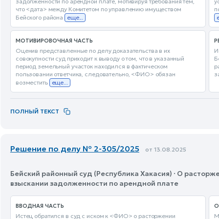
задолженности по арендной плате, мотивируя требования тем,
у
что <дата> между Комитетом по управлению имуществом
п
Бейского района
еще...
МОТИВИРОВОЧНАЯ ЧАСТЬ
Р
Оценив представленные по делу доказательства в их
И
совокупности суд приходит к выводу о том, что в указанный
Б
период земельный участок находился в фактическом
р
пользовании ответчика, следовательно, <ФИО> обязан
з
возместить
еще...
ПОЛНЫЙ ТЕКСТ
Решение по делу № 2-305/2025
от 13.08.2025
Бейский районный суд (Республика Хакасия) · О расторж
взыскании задолженности по арендной плате
ВВОДНАЯ ЧАСТЬ
О
Истец обратился в суд с иском к <ФИО> о расторжении
М