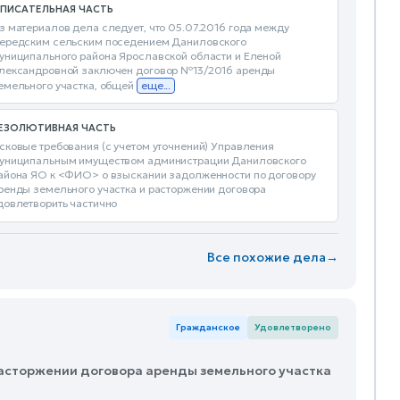
ПИСАТЕЛЬНАЯ ЧАСТЬ
з материалов дела следует, что 05.07.2016 года между
ередским сельским поседением Даниловского
униципального района Ярославской области и Еленой
лександровной заключен договор №13/2016 аренды
емельного участка, общей
еще...
ЕЗОЛЮТИВНАЯ ЧАСТЬ
сковые требования (с учетом уточнений) Управления
униципальным имуществом администрации Даниловского
айона ЯО к <ФИО> о взыскании задолженности по договору
ренды земельного участка и расторжении договора
довлетворить частично
Все похожие дела
→
Гражданское
Удовлетворено
расторжении договора аренды земельного участка