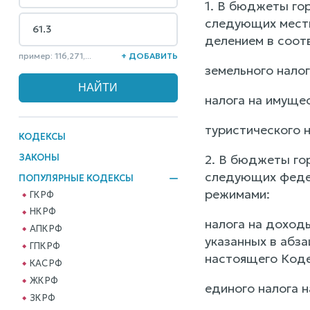
1. В бюджеты го
следующих местн
делением в соот
пример: 116,271,...
+ ДОБАВИТЬ
земельного налог
налога на имущес
туристического н
КОДЕКСЫ
ЗАКОНЫ
2. В бюджеты го
следующих федер
ПОПУЛЯРНЫЕ КОДЕКСЫ
режимами:
ГК РФ
НК РФ
налога на доход
АПК РФ
указанных в абз
ГПК РФ
настоящего Коде
КАС РФ
ЖК РФ
единого налога 
ЗК РФ