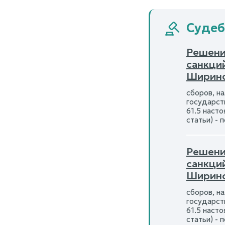
Судеб
Решени
санкци
Ширинс
сборов, н
государств
61.5 наст
статьи) - 
Решени
санкци
Ширинс
сборов, н
государств
61.5 наст
статьи) - 