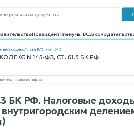
равительство
Президент
Пленумы ВС
Законодательств
говоров
Контакты
Помощь
Поиск
тный кодекс
/
Глава 9
/
Статья 61.3
ДЕКС N 145-ФЗ, СТ. 61.3 БК РФ
1.3 БК РФ. Налоговые дохо
с внутригородским делени
)