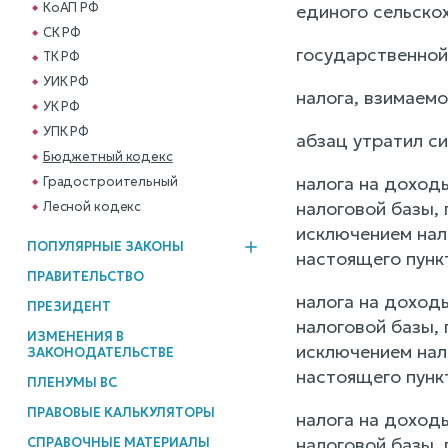
КоАП РФ
единого сельскох
СК РФ
государственной 
ТК РФ
УИК РФ
налога, взимаемо
УК РФ
УПК РФ
абзац утратил си
Бюджетный кодекс
налога на доход
Градостроительный
налоговой базы,
Лесной кодекс
исключением нал
ПОПУЛЯРНЫЕ ЗАКОНЫ
настоящего пункт
ПРАВИТЕЛЬСТВО
налога на доход
ПРЕЗИДЕНТ
налоговой базы,
ИЗМЕНЕНИЯ В
исключением нал
ЗАКОНОДАТЕЛЬСТВЕ
настоящего пункт
ПЛЕНУМЫ ВС
ПРАВОВЫЕ КАЛЬКУЛЯТОРЫ
налога на доход
налоговой базы,
СПРАВОЧНЫЕ МАТЕРИАЛЫ