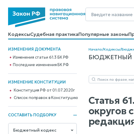
Кодексы
Судебная практика
Популярные законы
П
Калькуляторы
Справочные материалы
Образцы до
ИЗМЕНЕНИЯ ДОКУМЕНТА
Начало
/
Кодексы
/
Бюдже
БЮДЖЕТНЫЙ КО
Изменения статьи 61.3 БК РФ
Последние изменения БК РФ
ИЗМЕНЕНИЕ КОНСТИТУЦИИ
Конституция РФ от 01.07.2020г
Статья 6
Cписок поправок в Конституцию
округов 
СОСТАВИТЬ ПОДБОРКУ
редакция