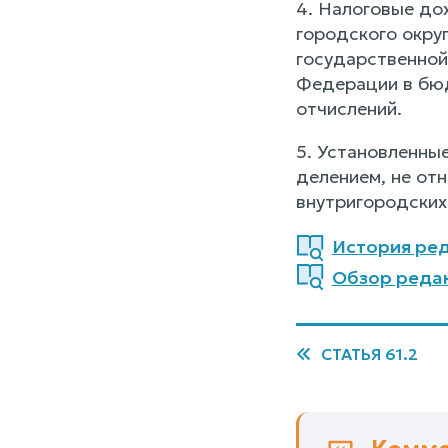
4. Налоговые до
городского окру
государственной
Федерации в бюд
отчислений.
5. Установленны
делением, не от
внутригородских
История ред
Обзор реда
СТАТЬЯ 61.2