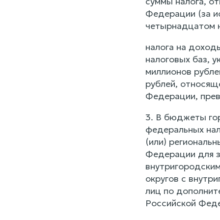
суммы налога, от
Федерации (за и
четырнадцатом н
налога на доход
налоговых баз, 
миллионов рубле
рублей, относяще
Федерации, прев
3. В бюджеты го
федеральных нал
(или) региональ
Федерации для з
внутригородским
округов с внутр
лиц по дополнит
Российской Феде