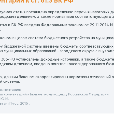
нтарий к ст. 61.3 БК РФ
уемая статья посвящена определению перечня налоговых д
ородским делением, а также нормативов соответствующего з
атья в БК РФ введена Федеральным законом от 29.11.2014 N 
.
коном в целом система бюджетного устройства на муниципа
ру бюджетной системы введены бюджеты соответствующих м
ов муниципальных образований - городского округа с внутри
 383-ФЗ установлены доходные источники, а также бюджетн
одским делением, введено понятие консолидированного бюд
о, данным Законом скорректированы нормативы отчислений 
й системы.
омментария:
й комментарий к Бюджетному кодексу Российской Федерации .
 Ю.М.
ьтантПлюс. 2015 .