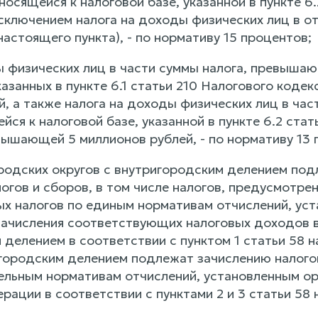
носящейся к налоговой базе, указанной в пункте 6
сключением налога на доходы физических лиц в о
астоящего пункта), - по нормативу 15 процентов;
ы физических лиц в части суммы налога, превыша
указанных в пункте 6.1 статьи 210 Налогового ко
й, а также налога на доходы физических лиц в ча
йся к налоговой базе, указанной в пункте 6.2 ста
ышающей 5 миллионов рублей, - по нормативу 13 
родских округов с внутригородским делением по
огов и сборов, в том числе налогов, предусмотре
ных налогов по единым нормативам отчислений, ус
ачисления соответствующих налоговых доходов в
 делением в соответствии с пунктом 1 статьи 58
игородским делением подлежат зачислению налого
ельным нормативам отчислений, установленным ор
рации в соответствии с пунктами 2 и 3 статьи 58