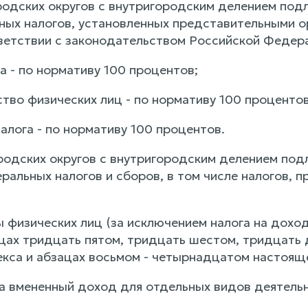
родских округов с внутригородским делением под
ых налогов, установленных представительными ор
ветствии с законодательством Российской Федерац
а - по нормативу 100 процентов;
тво физических лиц - по нормативу 100 процентов
алога - по нормативу 100 процентов.
родских округов с внутригородским делением по
альных налогов и сборов, в том числе налогов, 
ы физических лиц (за исключением налога на дохо
ацах тридцать пятом, тридцать шестом, тридцать 
кса и абзацах восьмом - четырнадцатом настоящег
на вмененный доход для отдельных видов деятельн