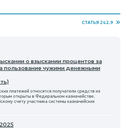
СТАТЬЯ 242.9
взыскании о взыскании процентов за
за пользование чужими денежными
ть)
ских платежей относятся получатели средств из
оторым открыты в Федеральном казначействе.
скому счету участника системы казначейских
.2025