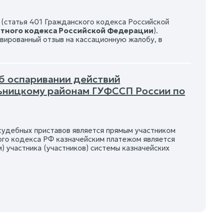
(статья 401 Гражданского кодекса Российской
тного кодекса Российской Федерации
).
вированный отзыв на кассационную жалобу, в
б оспаривании действий
ьницкому районам ГУФССП России по
удебных приставов является прямым участником
ого кодекса РФ казначейским платежом является
) участника (участников) системы казначейских