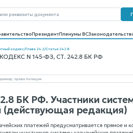
равительство
Президент
Пленумы ВС
Законодательств
говоров
Контакты
Помощь
Поиск
тный кодекс
/
Глава 24.2
/
Статья 242.8
ДЕКС N 145-ФЗ, СТ. 242.8 БК РФ
42.8 БК РФ. Участники сист
 (действующая редакция)
значейских платежей предусматривается прямое и 
 счетам участников системы казначейских платеже