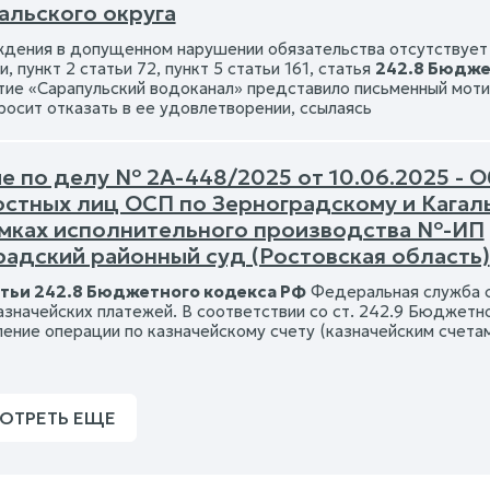
альского округа
ждения в допущенном нарушении обязательства отсутствует 
 пункт 2 статьи 72, пункт 5 статьи 161, статья
242.8 Бюдже
ие «Сарапульский водоканал» представило письменный моти
росит отказать в ее удовлетворении, ссылаясь
е по делу № 2А-448/2025 от 10.06.2025 - О
стных лиц ОСП по Зерноградскому и Кагал
амках исполнительного производства №-ИП
радский районный суд (Ростовская область)
тьи 242.8 Бюджетного кодекса РФ
Федеральная служба с
азначейских платежей. В соответствии со ст. 242.9 Бюджетн
ение операции по казначейскому счету (казначейским счетам
ОТРЕТЬ ЕЩЕ