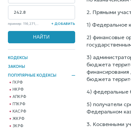
2. Прямыми учас
пример: 116,271,...
+ ДОБАВИТЬ
1) Федеральное 
2) финансовые о
государственны
3) администрато
КОДЕКСЫ
бюджета террито
ЗАКОНЫ
финансирования
ПОПУЛЯРНЫЕ КОДЕКСЫ
бюджета террито
ГК РФ
НК РФ
4) федеральные 
АПК РФ
5) получатели с
ГПК РФ
Федеральном каз
КАС РФ
ЖК РФ
3. Косвенными у
ЗК РФ