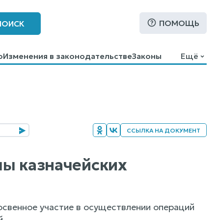
ПОМОЩЬ
ПОИСК
о
Изменения в законодательстве
Законы
Ещё
ССЫЛКА НА ДОКУМЕНТ
емы казначейских
косвенное участие в осуществлении операций
й.