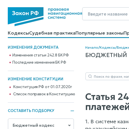
Кодексы
Судебная практика
Популярные законы
П
Калькуляторы
Справочные материалы
Образцы до
ИЗМЕНЕНИЯ ДОКУМЕНТА
Начало
/
Кодексы
/
Бюдже
БЮДЖЕТНЫЙ КО
Изменения статьи 242.8 БК РФ
Последние изменения БК РФ
ИЗМЕНЕНИЕ КОНСТИТУЦИИ
Конституция РФ от 01.07.2020г
Статья 2
Cписок поправок в Конституцию
платежей
СОСТАВИТЬ ПОДБОРКУ
1. В системе ка
по казначейским