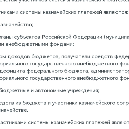
тниками системы казначейских платежей являются:
казначейство;
рганы субъектов Российской Федерации (муниципа
ми внебюджетными фондами;
ры доходов бюджетов, получатели средств феде
риального государственного внебюджетного фон
 дефицита федерального бюджета, администрато
риального государственного внебюджетного фон
бюджетные и автономные учреждения;
редств из бюджета и участники казначейского соп
начействе.
частниками системы казначейских платежей являют