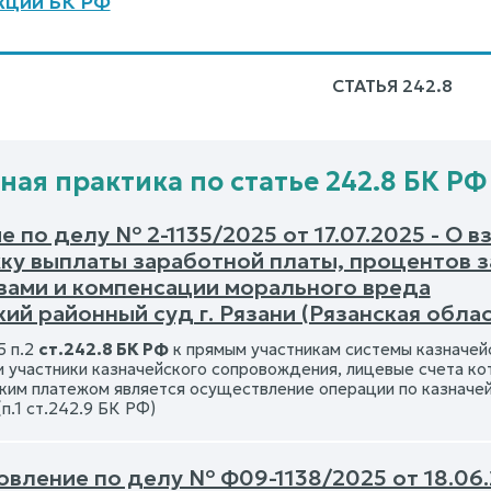
кций БК РФ
СТАТЬЯ 242.8
ная практика по статье 242.8 БК РФ
 по делу № 2-1135/2025 от 17.07.2025 - О 
ку выплаты заработной платы, процентов 
вами и компенсации морального вреда
ий районный суд г. Рязани (Рязанская облас
5 п.2
ст.242.8 БК РФ
к прямым участникам системы казначей
 участники казначейского сопровождения, лицевые счета к
ким платежом является осуществление операции по казначей
п.1 ст.242.9 БК РФ)
овление по делу № Ф09-1138/2025 от 18.06