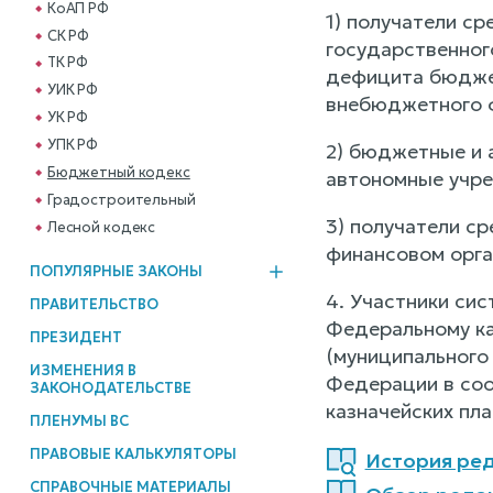
КоАП РФ
1) получатели с
СК РФ
государственног
ТК РФ
дефицита бюджет
УИК РФ
внебюджетного 
УК РФ
УПК РФ
2) бюджетные и 
Бюджетный кодекс
автономные учре
Градостроительный
3) получатели с
Лесной кодекс
финансовом орга
ПОПУЛЯРНЫЕ ЗАКОНЫ
4. Участники сис
ПРАВИТЕЛЬСТВО
Федеральному ка
ПРЕЗИДЕНТ
(муниципального
ИЗМЕНЕНИЯ В
Федерации в соо
ЗАКОНОДАТЕЛЬСТВЕ
казначейских пл
ПЛЕНУМЫ ВС
ПРАВОВЫЕ КАЛЬКУЛЯТОРЫ
История ред
СПРАВОЧНЫЕ МАТЕРИАЛЫ