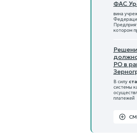
ФАС Ур
вина учре
Федерации,
Предприят
котором п
Решени
должно
РО в р
Зерног
В силу
ста
системы к
осуществл
платежей
СМ