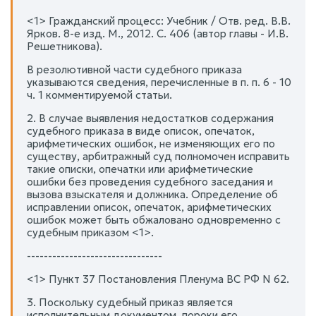
<1> Гражданский процесс: Учебник / Отв. ред. В.В.
Ярков. 8-е изд. М., 2012. С. 406 (автор главы - И.В.
Решетникова).
В резолютивной части судебного приказа
указываются сведения, перечисленные в п. п. 6 - 10
ч. 1 комментируемой статьи.
2. В случае выявления недостатков содержания
судебного приказа в виде описок, опечаток,
арифметических ошибок, не изменяющих его по
существу, арбитражный суд полномочен исправить
такие описки, опечатки или арифметические
ошибки без проведения судебного заседания и
вызова взыскателя и должника. Определение об
исправлении описок, опечаток, арифметических
ошибок может быть обжаловано одновременно с
судебным приказом <1>.
--------------------------------
<1> Пункт 37 Постановления Пленума ВС РФ N 62.
3. Поскольку судебный приказ является
исполнительным документом, пороки его