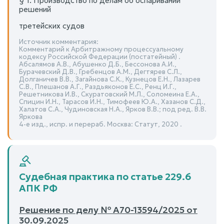
§ 1. Производство по делам об оспаривании
решений
третейских судов
Источник комментария:
Комментарий к Арбитражному процессуальному
кодексу Российской Федерации (постатейный) .
Абсалямов А.В., Абушенко Д.Б., Бессонова А.И.,
Бурачевский Д.В., Гребенцов А.М., Дегтярев С.Л.,
Долганичев В.В., Загайнова С.К., Кузнецов Е.Н., Лазарев
С.В., Плешанов А.Г., Раздьяконов Е.С., Ренц И.Г.,
Решетникова И.В., Скуратовский М.Л., Соломеина Е.А.,
Спицин И.Н., Тарасов И.Н., Тимофеев Ю.А., Хазанов С.Д.,
Халатов С.А., Чудиновская Н.А., Ярков В.В.; под ред. В.В.
Яркова
4-е изд., испр. и перераб. Москва: Статут, 2020 .
Судебная практика по статье 229.6
АПК РФ
Решение по делу № А70-13594/2025 от
30.09.2025