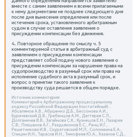
данного определения направляется заявителю
вместе с самим заявлением и всеми прилагаемыми
к нему документами не позднее следующего дня
после дня вынесения определения или после
истечения срока, установленного арбитражным
судом в случае оставления заявления о
присуждении компенсации без движения.
4. Повторное обращение по смыслу ч. 5
комментируемой статьи в арбитражный суд с
заявлением о присуждении компенсации
представляет собой подачу нового заявления о
присуждении компенсации за нарушение права на
судопроизводство в разумный срок или права на
исполнение судебного акта в разумный срок, и
вопрос о принятии такого заявления к
производству суда решается в общем порядке.
Источник комментария:
Комментарий к Арбитражному процессуальному
кодексу Российской Федерации (постатейный) .
Абсалямов А.В., Абушенко Д.Б., Бессонова А.И.,
Бурачевский Д.В., Гребенцов А.М., Дегтярев С.Л.,
Долганичев В.В., Загайнова С.К., Кузнецов Е.Н., Лазарев
С.В., Плешанов А.Г., Раздьяконов Е.С., Ренц И.Г.,
Решетникова И.В., Скуратовский М.Л., Соломеина Е.А.,
Спицин И.Н., Тарасов И.Н., Тимофеев Ю.А., Хазанов С.Д.,