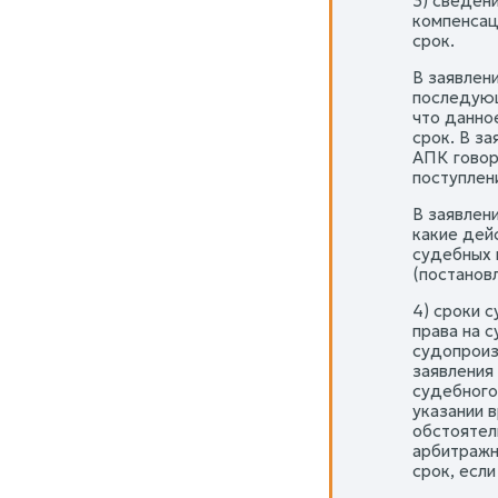
3) сведен
компенсац
срок.
В заявлен
последующ
что данно
срок. В за
АПК говор
поступлен
В заявлен
какие дей
судебных 
(постанов
4) сроки 
права на 
судопроиз
заявления
судебного
указании 
обстоятел
арбитражн
срок, есл