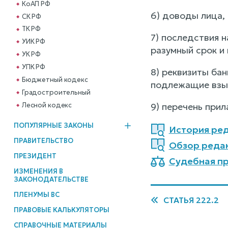
КоАП РФ
6) доводы лица,
СК РФ
ТК РФ
7) последствия н
УИК РФ
разумный срок и 
УК РФ
УПК РФ
8) реквизиты ба
Бюджетный кодекс
подлежащие взы
Градостроительный
Лесной кодекс
9) перечень прил
ПОПУЛЯРНЫЕ ЗАКОНЫ
История ред
ПРАВИТЕЛЬСТВО
Обзор реда
ПРЕЗИДЕНТ
Судебная пр
ИЗМЕНЕНИЯ В
ЗАКОНОДАТЕЛЬСТВЕ
ПЛЕНУМЫ ВС
СТАТЬЯ 222.2
ПРАВОВЫЕ КАЛЬКУЛЯТОРЫ
СПРАВОЧНЫЕ МАТЕРИАЛЫ