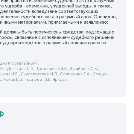
или права на исполнение судебного акта в разумный
го ущерба - возможно, упущенной выгоды, а также,
й деятельности вследствие соответствующих
полнение судебного акта в разумный срок. Очевидно,
 иными материалами, прилагаемыми к заявлению;
рый должны быть перечислены средства, подлежащие
просы, связанные с исполнением судебного решения
судопроизводство в разумный срок или права на
ии (постатейный) .
., Дегтярев С.Л., Долганичев В.В., Загайнова С.К.,
никова И.В., Скуратовский М.Л., Соломеина Е.А., Спицин
, Ярков В.В.; под ред. В.В. Яркова
Ф