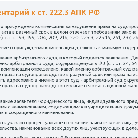
нтарий к ст. 222.3 АПК РФ
 о присуждении компенсации за нарушение права на судопрои
 акта в разумный срок в целом отвечает требованиям закона 
ст. ст. 193, 199, 204, 209, 214, 220, 225.3, 225.13, 231, 237, 
ление о присуждении компенсации должно как минимум содер
ование арбитражного суда, в который подается заявление. Д
ию арбитражного суда, содержащемуся в ФЗ (ст. ст. 24, 34 
о компенсации определено, какой именно арбитражный суд р
 права на судопроизводство в разумный срок или права на ис
ть адресовано в именно в этот суд - арбитражный суд округ
 права на судопроизводство излагается в кассационной жало
ование заявителя (юридического лица, индивидуального пред
вии с наименованием, содержащимся в учредительных докуме
так и сокращенного наименования.
ть указано процессуальное положение заявителя как лица, у
ельства, наименование всех других лиц, участвующих в деле,