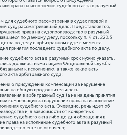
и которого ставится вопрос о присуждении
 или права на исполнение судебного акта в разумный
м для судебного рассмотрения в судах первой и
ный суд, рассматривавший дело. Представляется,
нарушение права на судопроизводство в разумный
авшиеся по данному делу, поскольку п. 4 ст. 222.3
дства по делу в арбитражном суде с момента
 дня принятия последнего судебного акта по делу.
ние судебного акта в разумный срок нужно указать,
мались должностными лицами Федеральной службы
бязанными к исполнению, а также какие акты
ого акта арбитражного суда;
влении о присуждении компенсации за нарушение
зание на общую продолжительность
заявления в арбитражный суд (а не на день принятия
ении компенсации за нарушение права на исполнение
олнения судебного акта. Очевидно, речь идет об
изводства и, в зависимости от конкретных
нению судебного акта либо до дня обращения в
е права на исполнение судебного акта в разумный
роизводство еще не окончено;