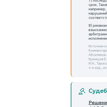
7) послед
срок. Так
например,
нарушений
соответст
8) реквиз
взысканию
арбитражн
исполнени
Источник к
Комментари
Абсалямов А
Кузнецов Е.
И.Н., Тарас
4-е изд., и
Судеб
Решени