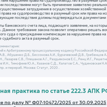
ствия нарушения права на судопроизводство в разумный срок 
ими последствиями могут быть причинение заявителю реально
 существенные затруднения в осуществлении хозяйственно
 права на судопроизводство в разумный срок или права на ис
вующие последствия должны подтверждаться документами и
иты банковского счета лица, подающего заявление, на кото
. Данное требование закона позволит оперативно решать во
ого суда о присуждении компенсации за нарушение права на 
е судебного акта в разумный срок.
омментария:
й к Арбитражному процессуальному кодексу Российской Федерац
.В., Абушенко Д.Б., Бессонова А.И., Бурачевский Д.В., Гребенцов А.М
Н., Лазарев С.В., Плешанов А.Г., Раздьяконов Е.С., Ренц И.Г., Решет
ов И.Н., Тимофеев Ю.А., Хазанов С.Д., Халатов С.А., Чудиновская Н.А.
спр. и перераб. Москва: Статут, 2020 .
ная практика по статье 222.3 АПК Р
е по делу № Ф07-10472/2025 от 30.09.2025