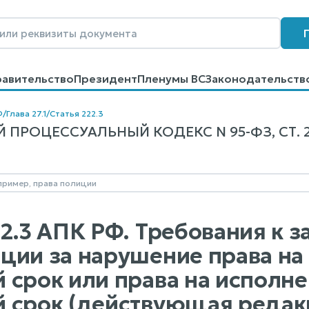
равительство
Президент
Пленумы ВС
Законодательств
говоров
Контакты
Помощь
Поиск
Ф
/
Глава 27.1
/
Статья 222.3
ПРОЦЕССУАЛЬНЫЙ КОДЕКС N 95-ФЗ, СТ. 2
22.3 АПК РФ. Требования к 
ции за нарушение права на
 срок или права на исполне
 срок (действующая редак