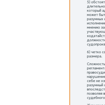
5) обстоя
длительно
который а
может быт
разумных 
исполнени
мнению за
участвующ
ходатайст
должностн
судопроиз
6) четко 
размера.
Сложность
регламент
правосудия
нарушение
себе не о
разумный с
впоследст
позволяя 
судебного 