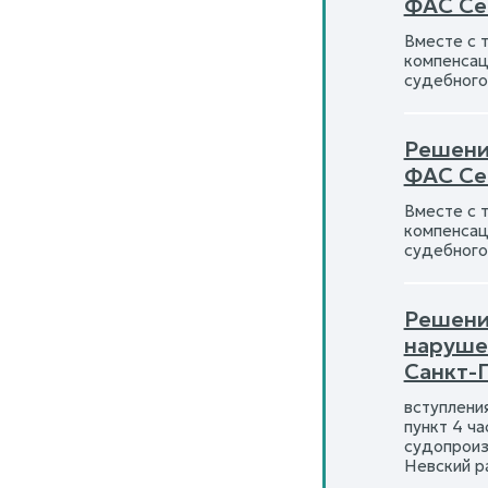
ФАС Се
Вместе с 
компенсац
судебного
Решени
ФАС Се
Вместе с 
компенсац
судебного
Решени
наруше
Санкт-
вступлени
пункт 4 ча
судопроиз
Невский р