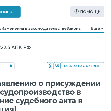
ПОМОЩЬ
ПОИСК
о
Изменения в законодательстве
Законы
Ещё
22.3 АПК РФ
ССЫЛКА НА ДОКУМЕНТ
заявлению о присуждении
 судопроизводство в
ние судебного акта в
ция)