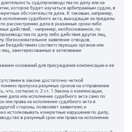
а длительность судопроизводства по делу или на
ятии, которое будет изучаться арбитражным судом, в
нкретных обстоятельств дела. К таковым, например,
в исполнении судебного акта, выходящая за пределы
 по рассмотрению дела в указанные сроки либо
ных действий, - например, необоснованное, по
 производства по делу либо действия других лиц,
лу (безосновательное заявление отводов,
нным бездействием соответствующих органов или
лиц, заинтересованных в затягивании
занием оснований для присуждения компенсации и ее
сутствием в законе достаточно четкой
 помимо пропуска разумных сроков на отправление
 что, согласно п. 2 ст. 1 Закона о компенсации,
ие дела или исполнение судебного акта само по
к или права на исполнение судебного акта в
 другой стороны, позволяет заявителю и
ко истолковывать конкретные нарушения по делу,
зводство в разумный срок или права на исполнение