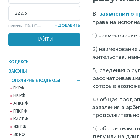
В
заявлении о 
права на исполн
пример: 116,271,...
+ ДОБАВИТЬ
1) наименование 
2) наименование 
жительства, наим
КОДЕКСЫ
3) сведения о су
ЗАКОНЫ
рассматривавшего
ПОПУЛЯРНЫЕ КОДЕКСЫ
которые возложе
ГК РФ
НК РФ
4) общая продол
АПК РФ
заявления в арб
ГПК РФ
продолжительнос
КАС РФ
ЖК РФ
5) обстоятельст
ЗК РФ
делу или на длит