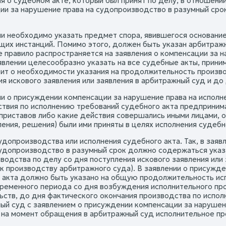
ия о судебном акте, который был принят по делу, в отношени
ии за нарушение права на судопроизводство в разумный срок
ии необходимо указать предмет спора, явившегося основание
их инстанций. Помимо этого, должен быть указан арбитраж
е правило распространяется на заявления о компенсации за 
явлении целесообразно указать на все судебные акты, приним
ит о необходимости указания на продолжительность произво
ия искового заявления или заявления в арбитражный суд и до
ии о присуждении компенсации за нарушение права на исполне
ствия по исполнению требований судебного акта предприни
приставов либо какие действия совершались иными лицами, о
ления, решения) были ими приняты в целях исполнения судебн
судопроизводства или исполнения судебного акта. Так, в зая
судопроизводство в разумный срок должно содержаться ука
водства по делу со дня поступления искового заявления или 
 к производству арбитражного суда). В заявлении о присужд
 акта должно быть указано на общую продолжительность исп
временного периода со дня возбуждения исполнительного про
ьств, до дня фактического окончания производства по испол
ый суд с заявлением о присуждении компенсации за нарушени
и на момент обращения в арбитражный суд исполнительное п