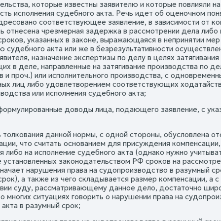
тельства, которые известны заявителю и которые повлияли н
сть исполнения судебного акта. Речь идет об оценочном пон
дресовано соответствующее заявление, в зависимости от ко
ь отнесена чрезмерная задержка в рассмотрении дела либо 
сроков, указанных в законе, выражающаяся в непринятии мер
ю судебного акта или же в безрезультативности осуществлен
явителя, назначение экспертизы по делу в целях затягивания
их в деле, направленные на затягивание производства по де
в и проч.) или исполнительного производства, с одновреме
ых лиц либо удовлетворением соответствующих ходатайств 
водства или исполнения судебного акта;
сформулированные доводы лица, подающего заявление, с ука
 толкования данной нормы, с одной стороны, обусловлена от
ации, что считать основанием для присуждения компенсации,
 либо на исполнение судебного акта (однако нужно учитывать,
 установленных законодательством РФ сроков на рассмотрен
значает нарушения права на судопроизводство в разумный сро
рок), а также из чего складывается размер компенсации, а с
вии суду, рассматривающему данное дело, достаточно широ
во многих ситуациях говорить о нарушении права на судопрои
акта в разумный срок;